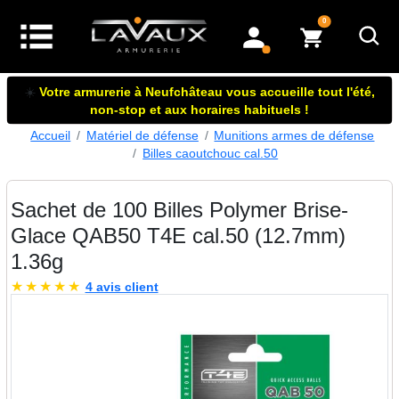
articles dans le panier
0
mon compte
☀️
Votre armurerie à Neufchâteau vous accueille tout l'été,
non-stop et aux horaires habituels !
Accueil
Matériel de défense
Munitions armes de défense
Billes caoutchouc cal.50
Sachet de 100 Billes Polymer Brise-
Glace QAB50 T4E cal.50 (12.7mm)
1.36g
★
★
★
★
★
4 avis client