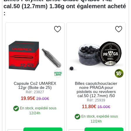
cal.50 (12.7mm) 1.36g
ont également acheté
:
Capsule Co2 UMAREX
Billes caoutchouc/acier
12gr (Boite de 25)
noire PRAGA pour
pistolets ou revolvers
Réf : 23827
cal.50 (12.7mm) /50
19.95€
29.00€
Réf : 25939
11.80€
15.00€
En stock, expédié sous
12/24h
En stock, expédié sous
12/24h