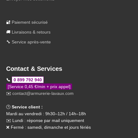
🔐
Paiement sécurisé
🚚
Livraisons & retours
🔧
Service après-vente
Contact & Services
📞
0 899 792 940
[Service 0,45 €/min + prix appel]
✉️
contact@armurerie-lavaux.com
🕒
Service client :
Mardi au vendredi : 9h30–12h / 14h–18h
✉️ Lundi : réponse par mail uniquement
❌ Fermé : samedi, dimanche et jours fériés