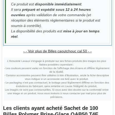
Ce produit est
disponible immédiatement
.
Il sera
préparé et expédié sous 12 à 24 heures
ouvrées
après validation de votre commande (et
réception des éléments réglementaires si le produit est
soumis à contrôle).
La disponibilité des produits est
mise à jour en temps
réel
.
- - Voir plus de Billes caoutchouc cal.50 - -
L'Armurerie Lavaux s'engage à produire sur ses fiches produits des images les plus
fiables possibles cependant :
- Les couleurs peuvent varier en fonction de l'affichage des écrans et différer légèrement
de la réalité.
- Certains accessoires peuvent être utilisées à titre d'illustration, seule la fiche descriptive
vous indique si un accessoire est livré avec le produit.
- Le packaging n'est pas contractuel, le boitage peut légèrement différer en fonction des
évolutions du fabricant, sans remettre en cause l'intégrité du produit.
Les images ne sont pas contractuelles. Si vous avez des doutes sur la conformité entre
une image et un produit, nous vous invitons à nous contacter par mail pour plus de
précisions.
Les clients ayant acheté
Sachet de 100
Billes Polymer Brise-Glace QAB50 T4E