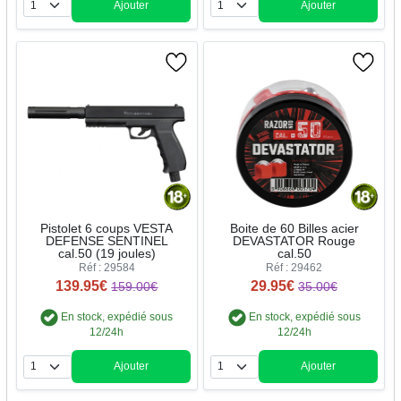
Ajouter
Ajouter
Quantité
Quantité
Pistolet 6 coups VESTA
Boite de 60 Billes acier
DEFENSE SENTINEL
DEVASTATOR Rouge
cal.50 (19 joules)
cal.50
Réf : 29584
Réf : 29462
139.95€
29.95€
159.00€
35.00€
En stock, expédié sous
En stock, expédié sous
12/24h
12/24h
Ajouter
Ajouter
Quantité
Quantité