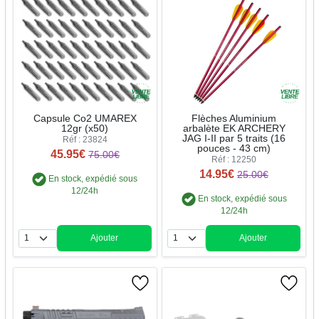
Capsule Co2 UMAREX
Flèches Aluminium
12gr (x50)
arbalète EK ARCHERY
JAG I-II par 5 traits (16
Réf : 23824
pouces - 43 cm)
45.95€
75.00€
Réf : 12250
14.95€
25.00€
En stock, expédié sous
12/24h
En stock, expédié sous
12/24h
Ajouter
Ajouter
Quantité
Quantité