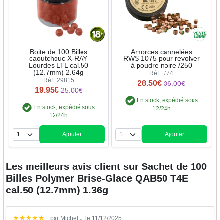
Boite de 100 Billes
Amorces cannelées
caoutchouc X-RAY
RWS 1075 pour revolver
Lourdes LTL cal.50
à poudre noire /250
(12.7mm) 2.64g
Réf : 774
Réf : 29815
28.50€
36.00€
19.95€
25.00€
En stock, expédié sous
En stock, expédié sous
12/24h
12/24h
Ajouter
Ajouter
Quantité
Quantité
Les meilleurs avis client sur
Sachet de 100
Billes Polymer Brise-Glace QAB50 T4E
cal.50 (12.7mm) 1.36g
★
★
★
★
★
par Michel J. le 11/12/2025