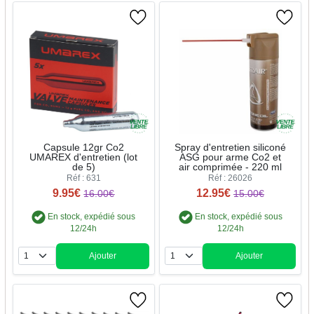
Capsule 12gr Co2
Spray d'entretien siliconé
UMAREX d'entretien (lot
ASG pour arme Co2 et
de 5)
air comprimée - 220 ml
Réf : 631
Réf : 26026
9.95€
12.95€
16.00€
15.00€
En stock, expédié sous
En stock, expédié sous
12/24h
12/24h
Ajouter
Ajouter
Quantité
Quantité