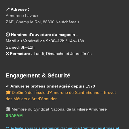
📍 Adresse :
Armurerie Lavaux
ZAE, Champ le Roi, 88300 Neufchâteau
🕑 Horaires d'ouverture du magasin :
Mardi au Vendredi de 9h30–12h / 14h–18h
Samedi 8h–12h
❌ Fermeture :
Lundi, Dimanche et Jours fériés
Engagement & Sécurité
✔
Armurerie professionnel agréé depuis 1979
🎓
Diplômé de l’École d’Armurerie de Saint-Étienne – Brevet
des Métiers d’Art d’Armurier
🏛️
Membre du Syndicat National de la Filière Armurière
SNAFAM
⚖️ A
ctivité sous la supervision du Service Central des Armes et