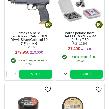
Pistolet à balle
Balles poudre noire
caoutchouc CANIK SFX
BALLEUROPE cal.44
RIVAL Silver/Gold cal.50
(.454) /250
(18 joules)
Réf : 17293
Réf : 29397
37.40€
47.30€
179.95€
219.00€
En stock, expédié sous
En stock, expédié sous
12/24h
12/24h
Ajouter
Ajouter
Quantité
Quantité