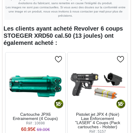
évolutions du fabricant, sans remettre en cause l'intégrité du produit.
Les images ne sont pas contractuelles. Si vous avez des doutes sur la conformité entre
une image et un produit, nous vous invitons à nous contacter par mail pour plus de
précisions.
Les clients ayant acheté
Revolver 6 coups
STOEGER XRD50 cal.50 (13 joules)
ont
également acheté :
Cartouche JPX6
Pistolet jet JPX 4 (Noir)
Entrainement (4 Coups)
Law Enforcement
"LASER" 4 Coups (Pack
Réf : 10698
cartouches - Holster)
60.95€
69.00€
Réf : 5157