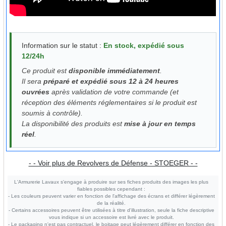
Information sur le statut :
En stock, expédié sous
12/24h
Ce produit est
disponible immédiatement
.
Il sera
préparé et expédié sous 12 à 24 heures
ouvrées
après validation de votre commande (et
réception des éléments réglementaires si le produit est
soumis à contrôle).
La disponibilité des produits est
mise à jour en temps
réel
.
- - Voir plus de Revolvers de Défense - STOEGER - -
L'Armurerie Lavaux s'engage à produire sur ses fiches produits des images les plus
fiables possibles cependant :
- Les couleurs peuvent varier en fonction de l'affichage des écrans et différer légèrement
de la réalité.
- Certains accessoires peuvent être utilisées à titre d'illustration, seule la fiche descriptive
vous indique si un accessoire est livré avec le produit.
- Le packaging n'est pas contractuel, le boitage peut légèrement différer en fonction des