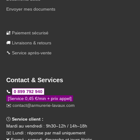
Envoyer mes documents
🔐
Paiement sécurisé
🚚
Livraisons & retours
🔧
Service après-vente
Contact & Services
📞
0 899 792 940
[Service 0,45 €/min + prix appel]
✉️
contact@armurerie-lavaux.com
🕒
Service client :
Mardi au vendredi : 9h30–12h / 14h–18h
✉️ Lundi : réponse par mail uniquement
❌ Fermé : samedi, dimanche et jours fériés