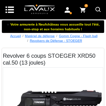
articles dans le panier
0
mon compte
☀️
Votre armurerie à Neufchâteau vous accueille tout l'été,
non-stop et aux horaires habituels !
Accueil
Matériel de défense
Gomm Cogne - Flash ball
Revolvers de Défense - STOEGER
Revolver 6 coups STOEGER XRD50
cal.50 (13 joules)