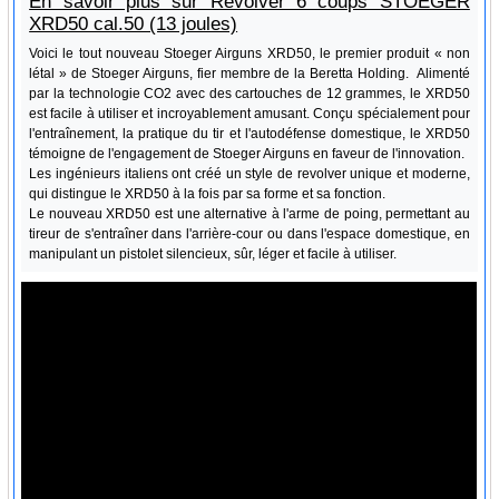
En savoir plus sur Revolver 6 coups STOEGER
XRD50 cal.50 (13 joules)
Voici le tout nouveau Stoeger Airguns XRD50, le premier produit « non
létal » de Stoeger Airguns, fier membre de la Beretta Holding. Alimenté
par la technologie CO2 avec des cartouches de 12 grammes, le XRD50
est facile à utiliser et incroyablement amusant. Conçu spécialement pour
l'entraînement, la pratique du tir et l'autodéfense domestique, le XRD50
témoigne de l'engagement de Stoeger Airguns en faveur de l'innovation.
Les ingénieurs italiens ont créé un style de revolver unique et moderne,
qui distingue le XRD50 à la fois par sa forme et sa fonction.
Le nouveau XRD50 est une alternative à l'arme de poing, permettant au
tireur de s'entraîner dans l'arrière-cour ou dans l'espace domestique, en
manipulant un pistolet silencieux, sûr, léger et facile à utiliser.