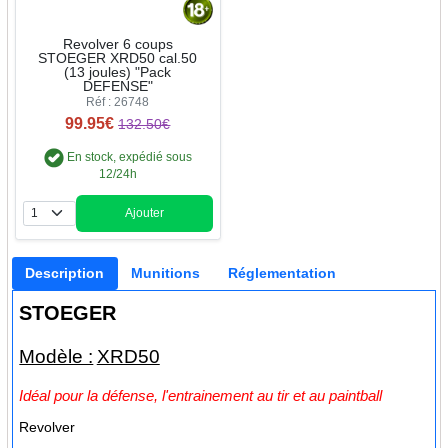
Revolver 6 coups
STOEGER XRD50 cal.50
(13 joules) "Pack
DEFENSE"
Réf : 26748
99.95€
132.50€
En stock, expédié sous
12/24h
Ajouter
Quantité
Description
Munitions
Réglementation
STOEGER
Modèle :
XRD50
Idéal pour la défense, l'entrainement au tir et au paintball
Revolver