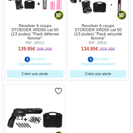
Revolver 6 coups
Revolver 6 coups
STOEGER XRD50 cal.50
STOEGER XRD50 cal.50
(13 joules) "Pack défense
(13 joules) "Pack sécurité
femme"
femme"
Réf : 29512
Réf : 29511
139.95€
134.95€
208.25€
203.25€
En cours
En cours
d'approvisionnement
d'approvisionnement
Créer une alerte
Créer une alerte