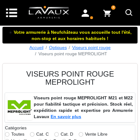
articles dans le panier
0
mon compte
☀️
Votre armurerie à Neufchâteau vous accueille tout l'été,
non-stop et aux horaires habituels !
Accueil
Optiques
Viseurs point rouge
Viseurs point rouge MEPROLIGHT
VISEURS POINT ROUGE
MEPROLIGHT
Viseurs point rouge MEPROLIGHT M21 et M22
pour fiabilité tactique et précision. Stock réel,
expédition rapide et expertise pro Armurerie
Lavaux
En savoir plus
Catégories
Toutes
Cat. C
Cat. D
Vente Libre