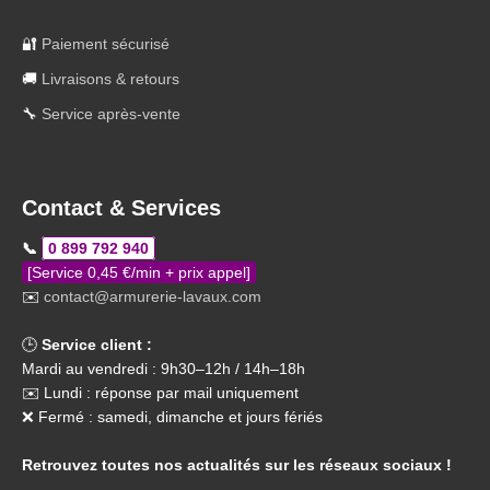
🔐
Paiement sécurisé
🚚
Livraisons & retours
🔧
Service après-vente
Contact & Services
📞
0 899 792 940
[Service 0,45 €/min + prix appel]
✉️
contact@armurerie-lavaux.com
🕒
Service client :
Mardi au vendredi : 9h30–12h / 14h–18h
✉️ Lundi : réponse par mail uniquement
❌ Fermé : samedi, dimanche et jours fériés
Retrouvez toutes nos actualités sur les réseaux sociaux !