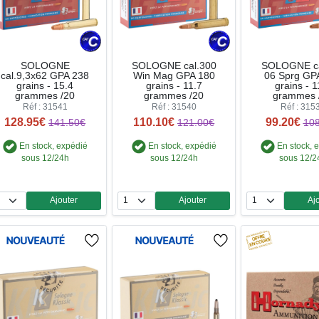
SOLOGNE
SOLOGNE cal.300
SOLOGNE ca
cal.9,3x62 GPA 238
Win Mag GPA 180
06 Sprg GP
grains - 15.4
grains - 11.7
grains - 1
grammes /20
grammes /20
grammes 
Réf : 31541
Réf : 31540
Réf : 315
128.95€
110.10€
99.20€
141.50€
121.00€
108
En stock, expédié
En stock, expédié
En stock, 
sous 12/24h
sous 12/24h
sous 12/2
Ajouter
Ajouter
Aj
Quantité
Quantité
Qua