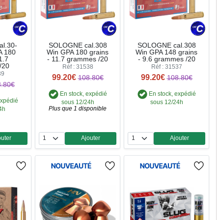
l.30-
SOLOGNE cal.308
SOLOGNE cal.308
A 180
Win GPA 180 grains
Win GPA 148 grains
1.7
- 11.7 grammes /20
- 9.6 grammes /20
/20
Réf : 31538
Réf : 31537
39
99.20€
99.20€
108.80€
108.80€
.80€
En stock, expédié
En stock, expédié
expédié
sous 12/24h
sous 12/24h
Plus que 1 disponible
4h
outer
Ajouter
Ajouter
ntité
Quantité
Quantité