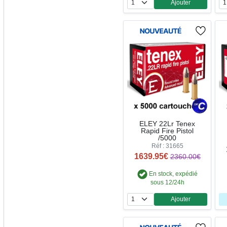
Ajouter
Quantité
ELEY 22Lr Tenex
Rapid Fire Pistol
/5000
Réf : 31665
1639.95€
2360.00€
En stock, expédié
sous 12/24h
Ajouter
Quantité