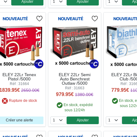
Ajouter
Ajouter
Aj
Quantité
Quantité
Qua
ELEY 22Lr Tenex
ELEY 22Lr Semi
ELEY 22Lr Bi
Pistol /5000
Auto Benchrest
Club /50
Outlaw /5000
Réf : 31664
Réf : 316
Réf : 31663
1839.95€
779.95€
2650.00€
11
979.95€
1380.00€
Rupture de stock
En stock, 
En stock, expédié
sous 12/2
sous 12/24h
Créer une alerte
Ajouter
Aj
Quantité
Qua