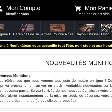
Mon Compte
Mon Pani
Identifiez vous
Mon panier est vide
gorie B
Carabines de Tir
Armes Poudre Noire
Rayon Chasse
Optiqu
rie à Neufchâteau vous accueille tout l'été, non-stop et aux horai
NOUVEAUTÉS MUNITI
férences Munitions
res références que nous venons tout juste de mettre en ligne ! C
qui va prochainement arriver en stock : véritables nouveautés sur 
 nouveaux packs. Suivez l'arrivée de nos nouveautés, laissez votre a
r être alerté instantanément de la mise en stock, ou sécurisez votre 
ption de précommande (lorsqu'elle est proposée).