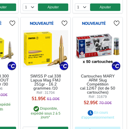
outer
Ajouter
Ajouter
ntité
Quantité
Quantité
l.300
SWISS P cal.338
Cartouches MARY
KOUT
Lapua Mag FMJ
ARM Slug
 /30
251gr - 16.2
Compétition
grammes /10
cal.12/67 (lot de 50
06
cartouches)
Réf : 31704
.00€
Réf : 31679
51.95€
61.00€
52.95€
70.00€
expédié
Disponible,
4h
En cours
expédié sous 2 à 5
jours*
d'approvisionnement