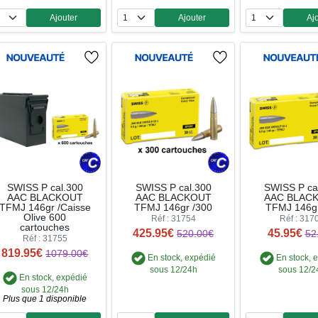
Ajouter
Ajouter
Aj
Quantité
Quantité
Qua
SWISS P cal.300
SWISS P cal.300
SWISS P ca
AAC BLACKOUT
AAC BLACKOUT
AAC BLAC
TFMJ 146gr /Caisse
TFMJ 146gr /300
TFMJ 146gr
Olive 600
Réf : 31754
Réf : 317
cartouches
425.95€
45.95€
520.00€
52
Réf : 31755
819.95€
1079.00€
En stock, expédié
En stock, 
sous 12/24h
sous 12/2
En stock, expédié
sous 12/24h
Plus que 1 disponible