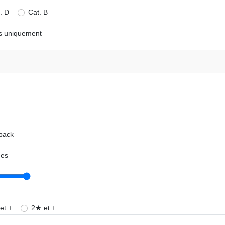
. D
Cat. B
s uniquement
pack
ges
et +
2★ et +