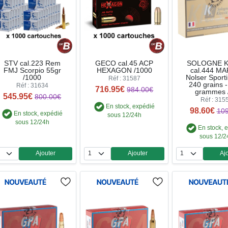
STV cal.223 Rem
GECO cal.45 ACP
SOLOGNE Kl
FMJ Scorpio 55gr
HEXAGON /1000
cal.444 MA
/1000
Nolser Sport
Réf : 31587
240 grains -
Réf : 31634
716.95€
984.00€
grammes 
545.95€
800.00€
Réf : 315
En stock, expédié
98.60€
109
En stock, expédié
sous 12/24h
sous 12/24h
En stock, 
sous 12/2
Ajouter
Ajouter
Aj
Quantité
Quantité
Qua