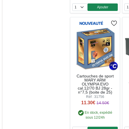
Ajouter
Quantité
Cartouches de sport
MARY ARM
OLYMPIA EVO
cal.12/70 BJ 28gr -
n°7,5 (boite de 25)
Réf : 31756
11.30€
14.50€
En stock, expédié
sous 12/24h