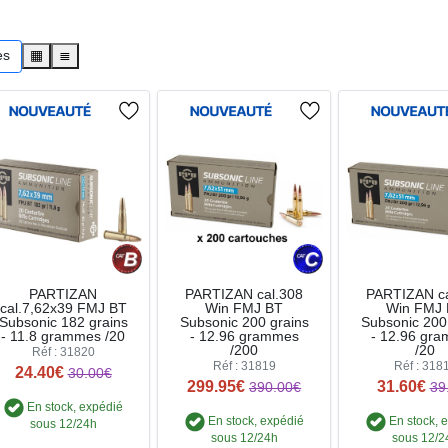
es
▦
≣
PARTIZAN
PARTIZAN cal.308
PARTIZAN ca
cal.7,62x39 FMJ BT
Win FMJ BT
Win FMJ
Subsonic 182 grains
Subsonic 200 grains
Subsonic 200
- 11.8 grammes /20
- 12.96 grammes
- 12.96 gr
/200
/20
Réf : 31820
Réf : 31819
Réf : 318
24.40€
30.00€
299.95€
31.60€
390.00€
39
En stock, expédié
En stock, expédié
En stock, 
sous 12/24h
sous 12/24h
sous 12/2