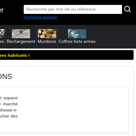
er
Recherche avancée
es
Rechargement
Munitions
Coffres forts armes
res habituels !
ONS
et espace
le marché
dresse e-
achat dès