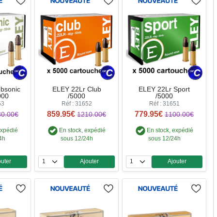
bsonic
ELEY 22Lr Club
ELEY 22Lr Sport
000
/5000
/5000
53
Réf : 31652
Réf : 31651
859.95€
779.95€
30.00€
1210.00€
1100.00€
expédié
En stock, expédié
En stock, expédié
4h
sous 12/24h
sous 12/24h
outer
Ajouter
Ajouter
ntité
Quantité
Quantité