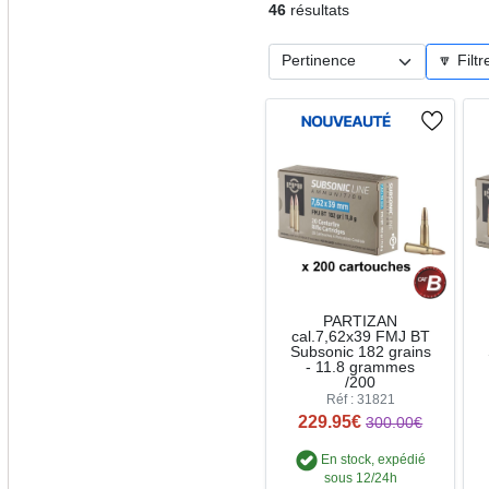
46
résultats
🔽 Filtr
PARTIZAN
cal.7,62x39 FMJ BT
Subsonic 182 grains
- 11.8 grammes
/200
Réf : 31821
229.95€
300.00€
En stock, expédié
sous 12/24h