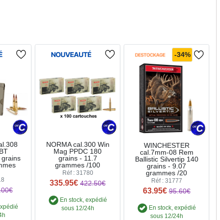
-34%
l.308
NORMA cal.300 Win
WINCHESTER
 BT
Mag PPDC 180
cal.7mm-08 Rem
 grains
grains - 11.7
Ballistic Silvertip 140
ammes
grammes /100
grains - 9.07
grammes /20
Réf : 31780
18
Réf : 31777
335.95€
422.50€
63.95€
.00€
95.60€
En stock, expédié
expédié
En stock, expédié
sous 12/24h
4h
sous 12/24h