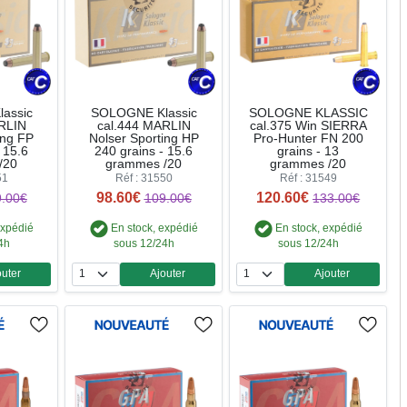
assic
SOLOGNE Klassic
SOLOGNE KLASSIC
RLIN
cal.444 MARLIN
cal.375 Win SIERRA
ing FP
Nolser Sporting HP
Pro-Hunter FN 200
 15.6
240 grains - 15.6
grains - 13
/20
grammes /20
grammes /20
51
Réf : 31550
Réf : 31549
98.60€
120.60€
.00€
109.00€
133.00€
expédié
En stock, expédié
En stock, expédié
4h
sous 12/24h
sous 12/24h
outer
Ajouter
Ajouter
ntité
Quantité
Quantité