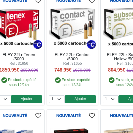
ELEY 22Lr Tenex
ELEY 22Lr Contact
ELEY 22Lr Su
/5000
/5000
Hollow /5
Réf : 31656
Réf : 31655
Réf : 316
1859.95€
748.95€
804.95€
2650.00€
1050.00€
11
En stock, expédié
En stock, expédié
En stock, 
sous 12/24h
sous 12/24h
sous 12/2
Ajouter
Ajouter
Aj
Quantité
Quantité
Qua