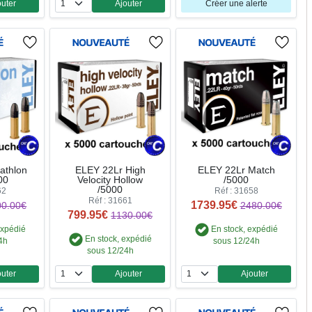
outer
Ajouter
Créer une alerte
ntité
Quantité
athlon
ELEY 22Lr High
ELEY 22Lr Match
00
Velocity Hollow
/5000
/5000
62
Réf : 31658
Réf : 31661
1739.95€
00.00€
2480.00€
799.95€
1130.00€
expédié
En stock, expédié
En stock, expédié
4h
sous 12/24h
sous 12/24h
outer
Ajouter
Ajouter
ntité
Quantité
Quantité