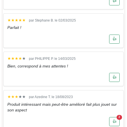
👍
★
★
★
★
★
par Stephane B. le 02/03/2025
Parfait !
👍
★
★
★
★
★
par PHILIPPE P. le 14/03/2025
Bien, correspond à mes attentes !
👍
★
★
★
★
★
par Azedine T. le 18/08/2023
Produit intéressant mais peut-être amélioré fait plus jouet sur
son aspect
Nombr
2
👍