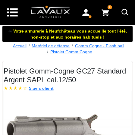
articles dans le panier
0
mon compte
☀️
Votre armurerie à Neufchâteau vous accueille tout l'été,
non-stop et aux horaires habituels !
Accueil
Matériel de défense
Gomm Cogne - Flash ball
Pistolet Gomm Cogne
Pistolet Gomm-Cogne GC27 Standard
Argent SAPL cal.12/50
★
★
★
★
☆
5 avis client