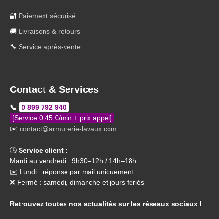
🔐
Paiement sécurisé
🚚
Livraisons & retours
🔧
Service après-vente
Contact & Services
📞
0 899 792 940
[Service 0,45 €/min + prix appel]
✉️
contact@armurerie-lavaux.com
🕒
Service client :
Mardi au vendredi : 9h30–12h / 14h–18h
✉️ Lundi : réponse par mail uniquement
❌ Fermé : samedi, dimanche et jours fériés
Retrouvez toutes nos actualités sur les réseaux sociaux !