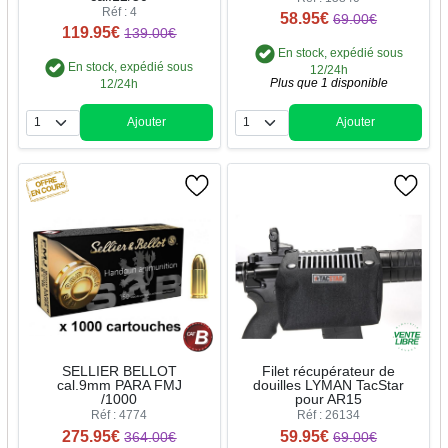
Réf : 4
58.95€
69.00€
119.95€
139.00€
En stock, expédié sous
En stock, expédié sous
12/24h
Plus que 1 disponible
12/24h
Ajouter
Ajouter
Quantité
Quantité
SELLIER BELLOT
Filet récupérateur de
cal.9mm PARA FMJ
douilles LYMAN TacStar
/1000
pour AR15
Réf : 4774
Réf : 26134
275.95€
59.95€
364.00€
69.00€