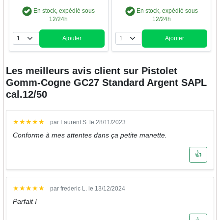
En stock, expédié sous
En stock, expédié sous
12/24h
12/24h
Ajouter
Ajouter
Quantité
Quantité
Les meilleurs avis client sur
Pistolet
Gomm-Cogne GC27 Standard Argent SAPL
cal.12/50
★
★
★
★
★
par Laurent S. le 28/11/2023
Conforme à mes attentes dans ça petite manette.
👍
★
★
★
★
★
par frederic L. le 13/12/2024
Parfait !