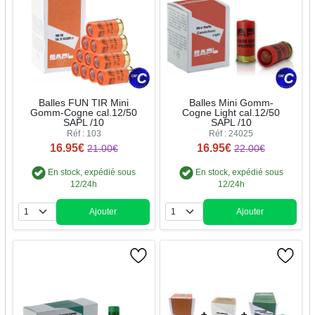
Balles FUN TIR Mini
Balles Mini Gomm-
Gomm-Cogne cal.12/50
Cogne Light cal.12/50
SAPL /10
SAPL /10
Réf : 103
Réf : 24025
16.95€
16.95€
21.00€
22.00€
En stock, expédié sous
En stock, expédié sous
12/24h
12/24h
Ajouter
Ajouter
Quantité
Quantité