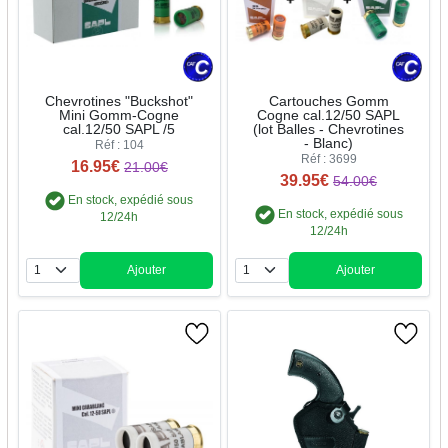
Chevrotines "Buckshot"
Cartouches Gomm
Mini Gomm-Cogne
Cogne cal.12/50 SAPL
cal.12/50 SAPL /5
(lot Balles - Chevrotines
- Blanc)
Réf : 104
Réf : 3699
16.95€
21.00€
39.95€
54.00€
En stock, expédié sous
En stock, expédié sous
12/24h
12/24h
Ajouter
Ajouter
Quantité
Quantité