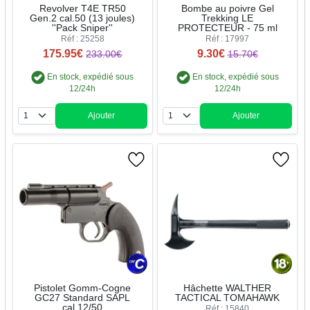
Revolver T4E TR50
Bombe au poivre Gel
Gen.2 cal.50 (13 joules)
Trekking LE
''Pack Sniper''
PROTECTEUR - 75 ml
Réf : 25258
Réf : 17997
175.95€
9.30€
233.00€
15.70€
En stock, expédié sous
En stock, expédié sous
12/24h
12/24h
Ajouter
Ajouter
Quantité
Quantité
Pistolet Gomm-Cogne
Hâchette WALTHER
GC27 Standard SAPL
TACTICAL TOMAHAWK
cal.12/50
Réf : 15840