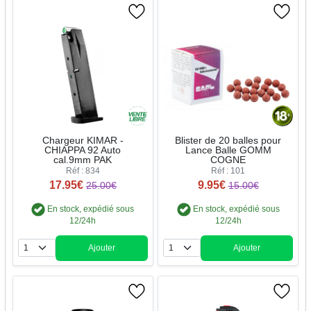
Chargeur KIMAR -
Blister de 20 balles pour
CHIAPPA 92 Auto
Lance Balle GOMM
cal.9mm PAK
COGNE
Réf : 834
Réf : 101
17.95€
9.95€
25.00€
15.00€
En stock, expédié sous
En stock, expédié sous
12/24h
12/24h
Ajouter
Ajouter
Quantité
Quantité