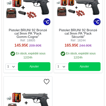
Pistolet BRUNI 92 Bronzé
Pistolet BRUNI 92 Bronzé
cal.9mm PA "Pack
cal.9mm PA "Pack
Gomm-Cogne"
Sécurité"
Réf : 18805
Réf : 18244
145.95€
165.95€
209.90€
244.90€
En stock, expédié sous
En stock, expédié sous
12/24h
12/24h
Ajouter
Ajouter
Quantité
Quantité