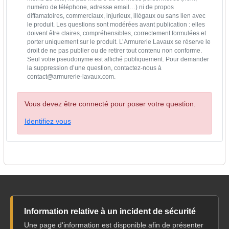
numéro de téléphone, adresse email…) ni de propos
diffamatoires, commerciaux, injurieux, illégaux ou sans lien avec
le produit. Les questions sont modérées avant publication : elles
doivent être claires, compréhensibles, correctement formulées et
porter uniquement sur le produit. L’Armurerie Lavaux se réserve le
droit de ne pas publier ou de retirer tout contenu non conforme.
Seul votre pseudonyme est affiché publiquement. Pour demander
la suppression d’une question, contactez-nous à
contact@armurerie-lavaux.com.
Vous devez être connecté pour poser votre question.
Identifiez vous
Information relative à un incident de sécurité
Une page d'information est disponible afin de présenter