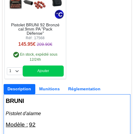
Pistolet BRUNI 92 Bronzé
cal.9mm PA "Pack
Défense"
Réf : 17568
145.95€
209.90€
En stock, expédié sous
12/24h
Ajouter
Quantité
Description
Munitions
Réglementation
BRUNI
Pistolet d'alarme
Modèle :
92