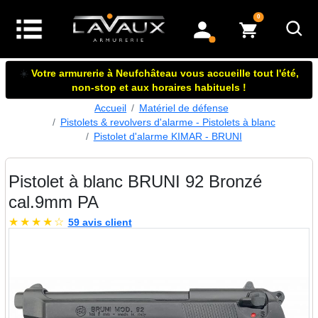
articles dans le panier
0
mon compte
☀️
Votre armurerie à Neufchâteau vous accueille tout l'été,
non-stop et aux horaires habituels !
Accueil
Matériel de défense
Pistolets & revolvers d'alarme - Pistolets à blanc
Pistolet d'alarme KIMAR - BRUNI
Pistolet à blanc BRUNI 92 Bronzé
cal.9mm PA
★
★
★
★
☆
59 avis client