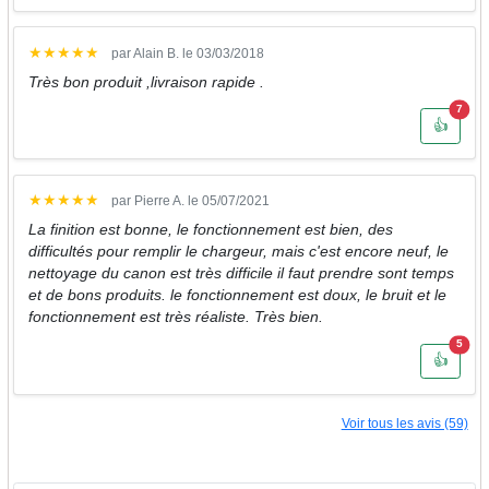
★
★
★
★
★
par Alain B. le 03/03/2018
Très bon produit ,livraison rapide .
Nombr
7
👍
★
★
★
★
★
par Pierre A. le 05/07/2021
La finition est bonne, le fonctionnement est bien, des
difficultés pour remplir le chargeur, mais c'est encore neuf, le
nettoyage du canon est très difficile il faut prendre sont temps
et de bons produits. le fonctionnement est doux, le bruit et le
fonctionnement est très réaliste. Très bien.
Nombr
5
👍
Voir tous les avis (59)