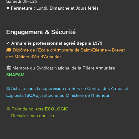
Samedi 8h–12h
❌ Fermeture :
Lundi, Dimanche et Jours fériés
Engagement & Sécurité
✔
Armurerie professionnel agréé depuis 1979
🎓
Diplômé de l’École d’Armurerie de Saint-Étienne – Brevet
des Métiers d’Art d’Armurier
🏛️
Membre du Syndicat National de la Filière Armurière
SNAFAM
⚖️ A
ctivité sous la supervision du Service Central des Armes et
Explosifs (
SCAE
), rattaché au Ministère de l’Intérieur.
♻️ Point de collecte
ECOLOGIC
➝ Recycler mes douilles