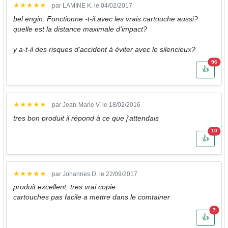
★
★
★
★
★
par LAMINE K. le 04/02/2017
bel engin. Fonctionne -t-il avec les vrais cartouche aussi?
quelle est la distance maximale d'impact?
y a-t-il des risques d'accident à éviter avec le silencieux?
Nomb
96
👍
★
★
★
★
★
par Jean-Marie V. le 18/02/2016
tres bon produit il répond à ce que j'attendais
Nomb
10
👍
★
★
★
★
★
par Johannes D. le 22/09/2017
produit excellent, tres vrai copie
cartouches pas facile a mettre dans le comtainer
Nombr
7
👍