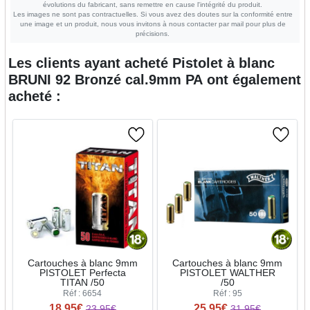
évolutions du fabricant, sans remettre en cause l'intégrité du produit.
Les images ne sont pas contractuelles. Si vous avez des doutes sur la conformité entre
une image et un produit, nous vous invitons à nous contacter par mail pour plus de
précisions.
Les clients ayant acheté
Pistolet à blanc
BRUNI 92 Bronzé cal.9mm PA
ont également
acheté :
Cartouches à blanc 9mm
Cartouches à blanc 9mm
PISTOLET Perfecta
PISTOLET WALTHER
TITAN /50
/50
Réf : 6654
Réf : 95
18.95€
25.95€
23.95€
31.95€