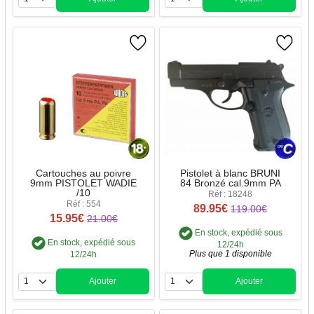
Quantité
Quantité
Cartouches au poivre
Pistolet à blanc BRUNI
9mm PISTOLET WADIE
84 Bronzé cal.9mm PA
/10
Réf : 18248
Réf : 554
89.95€
119.00€
15.95€
21.00€
En stock, expédié sous
En stock, expédié sous
12/24h
Plus que 1 disponible
12/24h
Ajouter
Ajouter
Quantité
Quantité