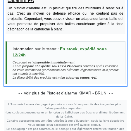
cal.9mm PA
Un pistolet d'alarme est un pistolet qui tire des munitions à blanc ou à
gaz. C'est un moyen de défense efficace qui ne contient pas de
projectile. Cependant, vous pouvez visser un adaptateur lance balle qui
vous permettra de propulser des balles caoutchouc grâce à la forte
détonation de la cartouche à blanc.
Information sur le statut :
En stock, expédié sous
12/24h
Ce produit est
disponible immédiatement
.
Il sera
préparé et expédié sous 12 à 24 heures ouvrées
après validation
de votre commande (et réception des éléments réglementaires si le produit
est soumis à contrôle).
La disponibilité des produits est
mise à jour en temps réel
.
- - Voir plus de Pistolet d'alarme KIMAR - BRUNI - -
L'Armurerie Lavaux s'engage à produire sur ses fiches produits des images les plus
fiables possibles cependant :
- Les couleurs peuvent varier en fonction de l'affichage des écrans et différer légèrement
de la réalité.
- Certains accessoires peuvent être utilisées à titre d'illustration, seule la fiche descriptive
vous indique si un accessoire est livré avec le produit.
- Le packaging n'est pas contractuel, le boitage peut légèrement différer en fonction des