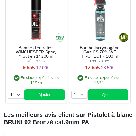
Bombe d'entretien
Bombe lacrymogène
WINCHESTER Spray
Gaz CS 70% WE
"Tout en 1" 200ml
PROTECT - 100ml
Réf : 20987
Réf : 23165
9.95€
12.95€
12.00€
28.50€
En stock, expédié sous
En stock, expédié sous
12/24h
12/24h
Ajouter
Ajouter
Quantité
Quantité
Les meilleurs avis client sur
Pistolet à blanc
BRUNI 92 Bronzé cal.9mm PA