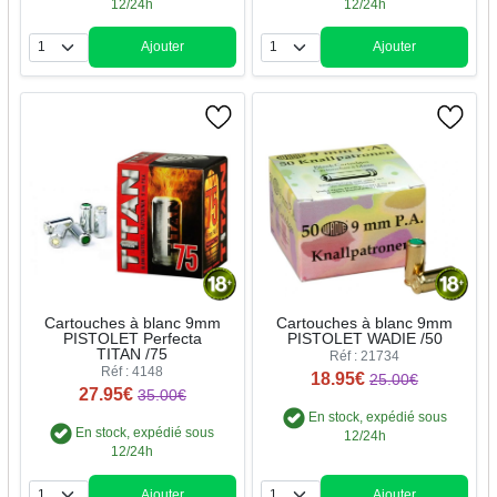
12/24h
12/24h
Ajouter
Ajouter
Quantité
Quantité
Cartouches à blanc 9mm
Cartouches à blanc 9mm
PISTOLET Perfecta
PISTOLET WADIE /50
TITAN /75
Réf : 21734
Réf : 4148
18.95€
25.00€
27.95€
35.00€
En stock, expédié sous
En stock, expédié sous
12/24h
12/24h
Ajouter
Ajouter