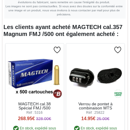
évolutions du fabricant, sans remettre en cause l'intégrité du produit.
Les images ne sont pas contractuelles. Si vous avez des doutes sur la conformité entre
une image et un produit, nous vous invitons à nous contacter par mail pour plus de
précisions.
Les clients ayant acheté
MAGTECH cal.357
Magnum FMJ /500
ont également acheté :
MAGTECH cal.38
Verrou de pontet à
Spécial FMJ /500
combinaison MTS
Réf : 5316
Réf : 25822
268.95€
14.95€
328.00€
25.00€
En stock, expédié sous
En stock, expédié sous