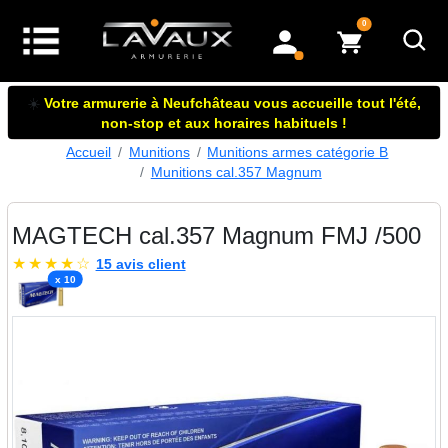
articles dans le panier
0
mon compte
☀️
Votre armurerie à Neufchâteau vous accueille tout l'été,
non-stop et aux horaires habituels !
Accueil
Munitions
Munitions armes catégorie B
Munitions cal.357 Magnum
MAGTECH cal.357 Magnum FMJ /500
★
★
★
★
☆
15 avis client
x 10