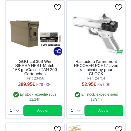
GGG cal.308 Win
Rail aide à l'armement
SIERRA HPBT Match
RECOVER PCH17 avec
168 gr /Caisse TAN 200
rail picatinny pour
Cartouches
GLOCK
Réf : 23456
Réf : 24754
389.95€
52.95€
529.00€
65.00€
En stock, expédié sous
En stock, expédié sous
12/24h
12/24h
Ajouter
Ajouter
Quantité
Quantité