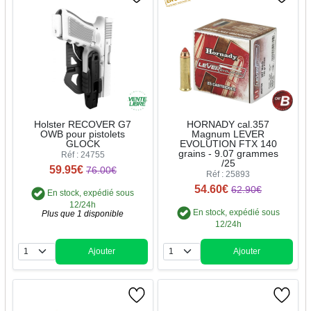
Holster RECOVER G7
HORNADY cal.357
OWB pour pistolets
Magnum LEVER
GLOCK
EVOLUTION FTX 140
grains - 9.07 grammes
Réf : 24755
/25
59.95€
76.00€
Réf : 25893
54.60€
62.90€
En stock, expédié sous
12/24h
En stock, expédié sous
Plus que 1 disponible
12/24h
Ajouter
Ajouter
Quantité
Quantité