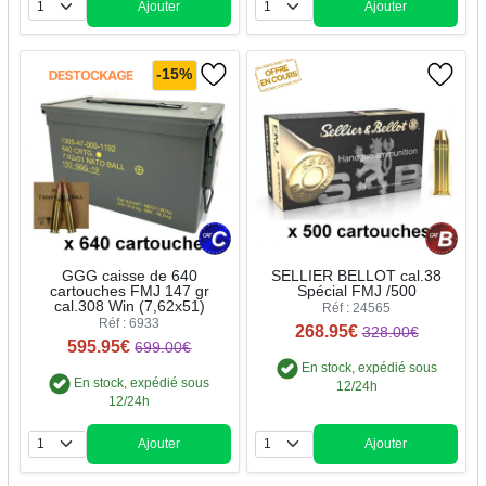
Ajouter
Ajouter
Quantité
Quantité
-15%
GGG caisse de 640
SELLIER BELLOT cal.38
cartouches FMJ 147 gr
Spécial FMJ /500
cal.308 Win (7,62x51)
Réf : 24565
Réf : 6933
268.95€
328.00€
595.95€
699.00€
En stock, expédié sous
En stock, expédié sous
12/24h
12/24h
Ajouter
Ajouter
Quantité
Quantité