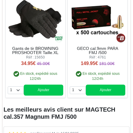
Gants de tir BROWNING
GECO cal.9mm PARA
PROSHOOTER Taille.XL
FMJ /500
Réf : 15650
Réf : 4761
34.95€
149.95€
45.00€
181.00€
En stock, expédié sous
En stock, expédié sous
12/24h
12/24h
Ajouter
Ajouter
Quantité
Quantité
Les meilleurs avis client sur
MAGTECH
cal.357 Magnum FMJ /500