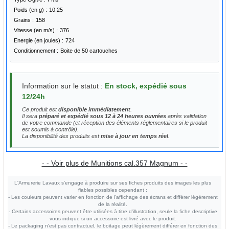
Poids (en g) :
10.25
Grains :
158
Vitesse (en m/s) :
376
Energie (en joules) :
724
Conditionnement :
Boite de 50 cartouches
Information sur le statut :
En stock, expédié sous
12/24h
Ce produit est
disponible immédiatement
.
Il sera
préparé et expédié sous 12 à 24 heures ouvrées
après validation
de votre commande (et réception des éléments réglementaires si le produit
est soumis à contrôle).
La disponibilité des produits est
mise à jour en temps réel
.
- - Voir plus de Munitions cal.357 Magnum - -
L'Armurerie Lavaux s'engage à produire sur ses fiches produits des images les plus
fiables possibles cependant :
- Les couleurs peuvent varier en fonction de l'affichage des écrans et différer légèrement
de la réalité.
- Certains accessoires peuvent être utilisées à titre d'illustration, seule la fiche descriptive
vous indique si un accessoire est livré avec le produit.
- Le packaging n'est pas contractuel, le boitage peut légèrement différer en fonction des