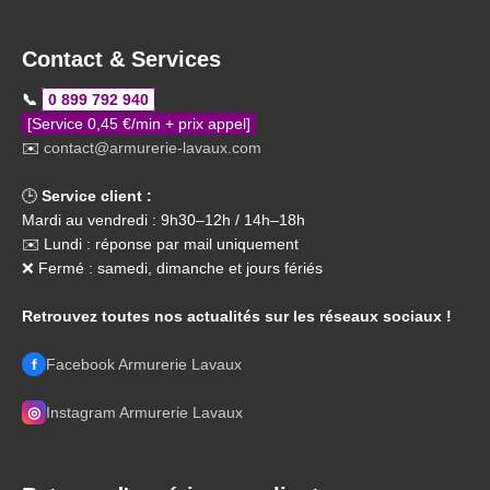
Contact & Services
📞
0 899 792 940
[Service 0,45 €/min + prix appel]
✉️
contact@armurerie-lavaux.com
🕒
Service client :
Mardi au vendredi : 9h30–12h / 14h–18h
✉️ Lundi : réponse par mail uniquement
❌ Fermé : samedi, dimanche et jours fériés
Retrouvez toutes nos actualités sur les réseaux sociaux !
f
Facebook Armurerie Lavaux
◎
Instagram Armurerie Lavaux