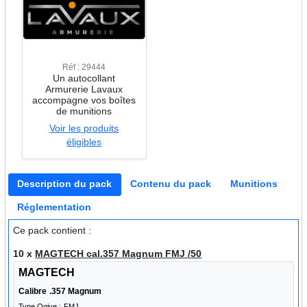
Réf : 29444
Un autocollant
Armurerie Lavaux
accompagne vos boîtes
de munitions
Voir les produits
éligibles
Description du pack
Contenu du pack
Munitions
Réglementation
Ce pack contient :
10 x
MAGTECH cal.357 Magnum FMJ /50
MAGTECH
Calibre
.357 Magnum
Type Ogive :
FMJ