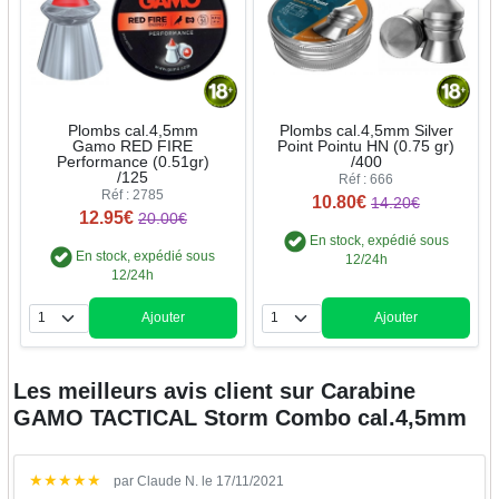
Plombs cal.4,5mm
Plombs cal.4,5mm Silver
Gamo RED FIRE
Point Pointu HN (0.75 gr)
Performance (0.51gr)
/400
/125
Réf : 666
Réf : 2785
10.80€
14.20€
12.95€
20.00€
En stock, expédié sous
En stock, expédié sous
12/24h
12/24h
Ajouter
Ajouter
Quantité
Quantité
Les meilleurs avis client sur
Carabine
GAMO TACTICAL Storm Combo cal.4,5mm
★
★
★
★
★
par Claude N. le 17/11/2021