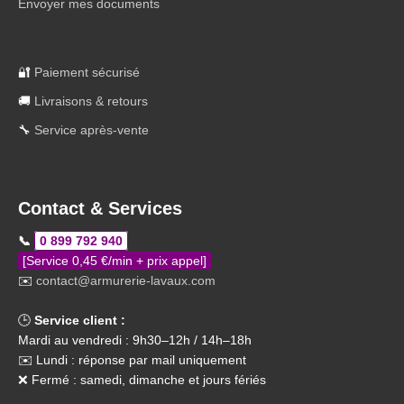
Envoyer mes documents
🔐
Paiement sécurisé
🚚
Livraisons & retours
🔧
Service après-vente
Contact & Services
📞
0 899 792 940
[Service 0,45 €/min + prix appel]
✉️
contact@armurerie-lavaux.com
🕒
Service client :
Mardi au vendredi : 9h30–12h / 14h–18h
✉️ Lundi : réponse par mail uniquement
❌ Fermé : samedi, dimanche et jours fériés