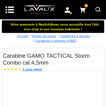
articles dans le panier
0
mon compte
☀️
Votre armurerie à Neufchâteau vous accueille tout l'été,
non-stop et aux horaires habituels !
Accueil
Armes de loisirs
Carabines à plombs
Carabines à plombs GAMO
Carabine GAMO TACTICAL Storm
Combo cal.4,5mm
★
★
★
★
★
1 avis client