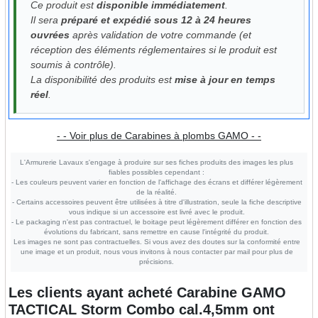
Ce produit est
disponible immédiatement
.
Il sera
préparé et expédié sous 12 à 24 heures
ouvrées
après validation de votre commande (et
réception des éléments réglementaires si le produit est
soumis à contrôle).
La disponibilité des produits est
mise à jour en temps
réel
.
- - Voir plus de Carabines à plombs GAMO - -
L'Armurerie Lavaux s'engage à produire sur ses fiches produits des images les plus
fiables possibles cependant :
- Les couleurs peuvent varier en fonction de l'affichage des écrans et différer légèrement
de la réalité.
- Certains accessoires peuvent être utilisées à titre d'illustration, seule la fiche descriptive
vous indique si un accessoire est livré avec le produit.
- Le packaging n'est pas contractuel, le boitage peut légèrement différer en fonction des
évolutions du fabricant, sans remettre en cause l'intégrité du produit.
Les images ne sont pas contractuelles. Si vous avez des doutes sur la conformité entre
une image et un produit, nous vous invitons à nous contacter par mail pour plus de
précisions.
Les clients ayant acheté
Carabine GAMO
TACTICAL Storm Combo cal.4,5mm
ont