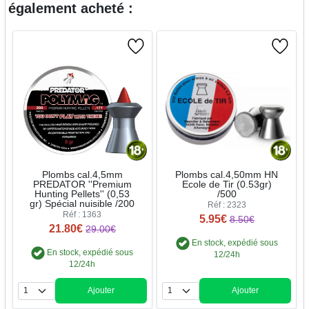
également acheté :
Plombs cal.4,5mm
Plombs cal.4,50mm HN
PREDATOR ''Premium
Ecole de Tir (0.53gr)
Hunting Pellets'' (0,53
/500
gr) Spécial nuisible /200
Réf : 2323
Réf : 1363
5.95€
8.50€
21.80€
29.00€
En stock, expédié sous
En stock, expédié sous
12/24h
12/24h
Ajouter
Ajouter
Quantité
Quantité