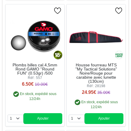
Plombs billes cal.4,5mm
Housse fourreau MTS
Rond GAMO ''Round
"My Tactical Solutions"
FUN" (0.53gr) /500
Noire/Rouge pour
carabine avec lunette
Réf : 557
(130cm)
6.50€
10.00€
Réf : 28198
24.95€
35.00€
En stock, expédié sous
12/24h
En stock, expédié sous
12/24h
Ajouter
Ajouter
Quantité
Quantité