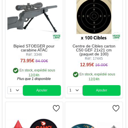
Bipied STOEGER pour
Centre de Cibles carton
carabine ATAC
C50 GEF 21x21 cm
(paquet de 100)
Réf : 3346
Réf : 17445
73.95€
84.00€
12.95€
16.00€
En stock, expédié sous
En stock, expédié sous
12/24h
Plus que 1 disponible
12/24h
Ajouter
Ajouter
Quantité
Quantité