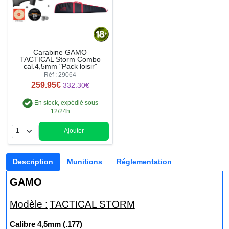
Carabine GAMO
TACTICAL Storm Combo
cal.4,5mm "Pack loisir"
Réf : 29064
259.95€
332.30€
En stock, expédié sous
12/24h
Ajouter
Quantité
Description
Munitions
Réglementation
GAMO
Modèle :
TACTICAL STORM
Calibre
4,5mm (.177)