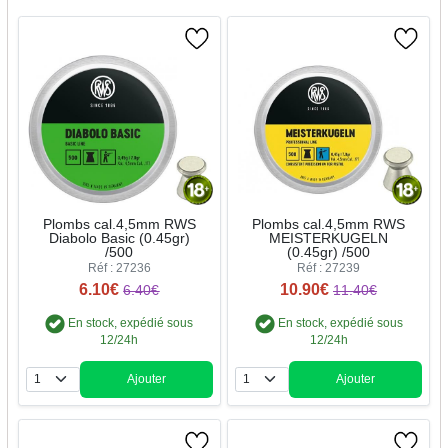
Plombs cal.4,5mm RWS
Plombs cal.4,5mm RWS
Diabolo Basic (0.45gr)
MEISTERKUGELN
/500
(0.45gr) /500
Réf : 27236
Réf : 27239
6.10€
10.90€
6.40€
11.40€
En stock, expédié sous
En stock, expédié sous
12/24h
12/24h
Ajouter
Ajouter
Quantité
Quantité