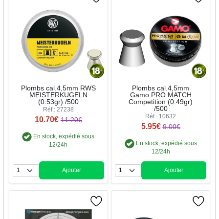
Plombs cal.4,5mm RWS
Plombs cal.4,5mm
MEISTERKUGELN
Gamo PRO MATCH
(0.53gr) /500
Competition (0.49gr)
/500
Réf : 27238
Réf : 10632
10.70€
11.20€
5.95€
9.00€
En stock, expédié sous
En stock, expédié sous
12/24h
12/24h
Ajouter
Ajouter
Quantité
Quantité