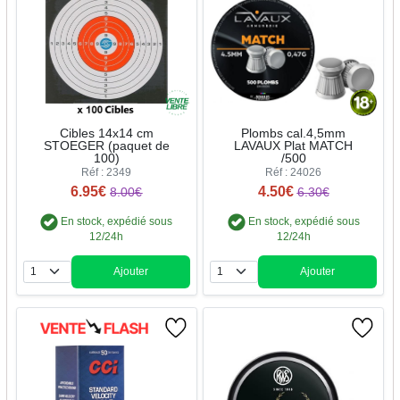
Cibles 14x14 cm
Plombs cal.4,5mm
STOEGER (paquet de
LAVAUX Plat MATCH
100)
/500
Réf : 2349
Réf : 24026
6.95€
4.50€
8.00€
6.30€
En stock, expédié sous
En stock, expédié sous
12/24h
12/24h
Ajouter
Ajouter
Quantité
Quantité