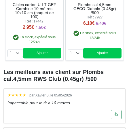
Cibles carton U.I.T GEF
Plombs cal.4,5mm
Carabine 10 mètres
GECO Diabolo (0.45gr)
10x10 cm (paquet de
/500
100)
Réf : 7927
Réf : 17442
6.10€
6.40€
2.95€
4.50€
En stock, expédié sous
En stock, expédié sous
12/24h
12/24h
Ajouter
Ajouter
Quantité
Quantité
Les meilleurs avis client sur
Plombs
cal.4,5mm RWS Club (0.45gr) /500
★
★
★
★
★
par Xavier B. le 05/05/2026
Impeccable pour le tir a 10 metres.
👍