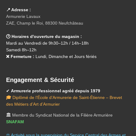
📍 Adresse :
Armurerie Lavaux
ZAE, Champ le Roi, 88300 Neufchâteau
🕑 Horaires d'ouverture du magasin :
Mardi au Vendredi de 9h30–12h / 14h–18h
Samedi 8h–12h
❌ Fermeture :
Lundi, Dimanche et Jours fériés
Engagement & Sécurité
✔
Armurerie professionnel agréé depuis 1979
🎓
Diplômé de l’École d’Armurerie de Saint-Étienne – Brevet
des Métiers d’Art d’Armurier
🏛️
Membre du Syndicat National de la Filière Armurière
SNAFAM
⚖️ A
ctivité sous la supervision du Service Central des Armes et