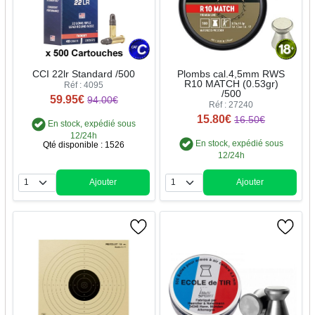
CCI 22lr Standard /500
Plombs cal.4,5mm RWS
R10 MATCH (0.53gr)
Réf : 4095
/500
59.95€
94.00€
Réf : 27240
15.80€
16.50€
En stock, expédié sous
12/24h
En stock, expédié sous
Qté disponible : 1526
12/24h
Ajouter
Ajouter
Quantité
Quantité