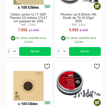
Cibles carton U.I.T GEF
Plombs cal.4,50mm HN
Pistolet 10 mètres 17x17
Ecole de Tir (0.53gr)
cm (paquet de 100)
/500
Réf : 17441
Réf : 2323
7.95€
5.95€
12.00€
8.50€
En stock, expédié sous
En stock, expédié sous
12/24h
12/24h
Ajouter
Ajouter
Quantité
Quantité