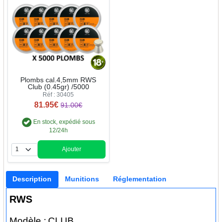
Plombs cal.4,5mm RWS
Club (0.45gr) /5000
Réf : 30405
81.95€
91.00€
En stock, expédié sous
12/24h
Ajouter
Quantité
Description
Munitions
Réglementation
RWS
Modèle :
CLUB