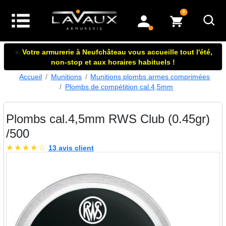
articles dans le panier
0
mon compte
☀️
Votre armurerie à Neufchâteau vous accueille tout l'été,
non-stop et aux horaires habituels !
Accueil
Munitions
Munitions plombs armes comprimées
Plombs de compétition cal.4,5mm
Plombs cal.4,5mm RWS Club (0.45gr)
/500
★
★
★
★
☆
13 avis client