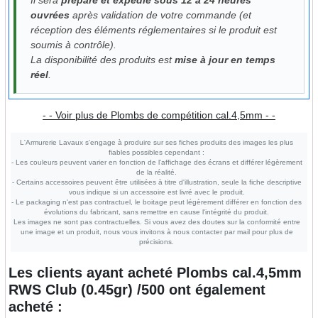
ouvrées
après validation de votre commande (et
réception des éléments réglementaires si le produit est
soumis à contrôle).
La disponibilité des produits est
mise à jour en temps
réel
.
- - Voir plus de Plombs de compétition cal.4,5mm - -
L'Armurerie Lavaux s'engage à produire sur ses fiches produits des images les plus
fiables possibles cependant :
- Les couleurs peuvent varier en fonction de l'affichage des écrans et différer légèrement
de la réalité.
- Certains accessoires peuvent être utilisées à titre d'illustration, seule la fiche descriptive
vous indique si un accessoire est livré avec le produit.
- Le packaging n'est pas contractuel, le boitage peut légèrement différer en fonction des
évolutions du fabricant, sans remettre en cause l'intégrité du produit.
Les images ne sont pas contractuelles. Si vous avez des doutes sur la conformité entre
une image et un produit, nous vous invitons à nous contacter par mail pour plus de
précisions.
Les clients ayant acheté
Plombs cal.4,5mm
RWS Club (0.45gr) /500
ont également
acheté :