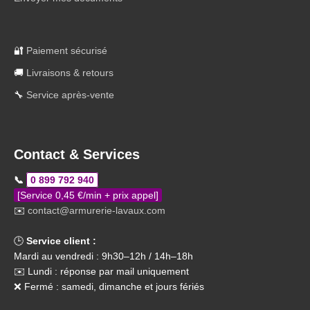
🔐
Paiement sécurisé
🚚
Livraisons & retours
🔧
Service après-vente
Contact & Services
📞
0 899 792 940
[Service 0,45 €/min + prix appel]
✉️
contact@armurerie-lavaux.com
🕒
Service client :
Mardi au vendredi : 9h30–12h / 14h–18h
✉️ Lundi : réponse par mail uniquement
❌ Fermé : samedi, dimanche et jours fériés