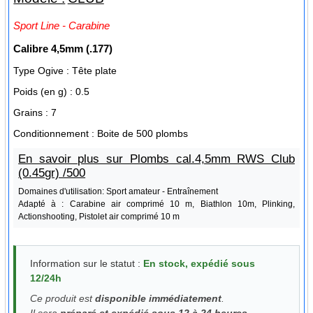
Sport Line - Carabine
Calibre
4,5mm (.177)
Type Ogive :
Tête plate
Poids (en g) :
0.5
Grains :
7
Conditionnement :
Boite de 500 plombs
En savoir plus sur Plombs cal.4,5mm RWS Club
(0.45gr) /500
Domaines d'utilisation: Sport amateur - Entraînement
Adapté à : Carabine air comprimé 10 m, Biathlon 10m, Plinking,
Actionshooting, Pistolet air comprimé 10 m
Information sur le statut :
En stock, expédié sous
12/24h
Ce produit est
disponible immédiatement
.
Il sera
préparé et expédié sous 12 à 24 heures