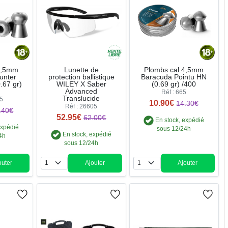
4,5mm
Lunette de
Plombs cal.4,5mm
unter
protection ballistique
Baracuda Pointu HN
.67 gr)
WILEY X Saber
(0.69 gr) /400
Advanced
Réf : 665
Translucide
85
10.90€
14.30€
Réf : 26605
.40€
52.95€
62.00€
En stock, expédié
expédié
sous 12/24h
En stock, expédié
4h
sous 12/24h
outer
Ajouter
Ajouter
ntité
Quantité
Quantité