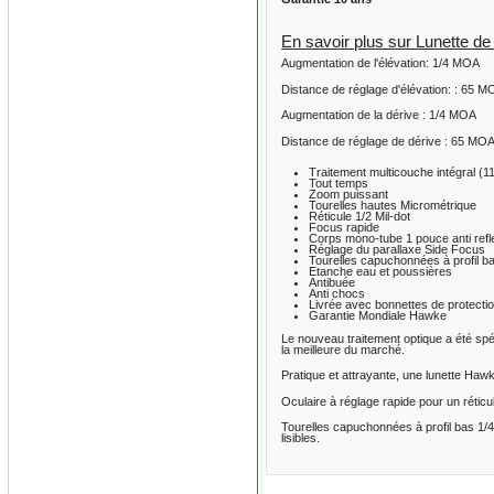
En savoir plus sur Lunette d
Augmentation de l'élévation: 1/4 MOA
Distance de réglage d'élévation: : 65 
Augmentation de la dérive : 1/4 MOA
Distance de réglage de dérive : 65 MO
Traitement multicouche intégral (
Tout temps
Zoom puissant
Tourelles hautes Micrométrique
Réticule 1/2 Mil-dot
Focus rapide
Corps mono-tube 1 pouce anti refl
Réglage du parallaxe Side Focus
Tourelles capuchonnées à profil b
Etanche eau et poussières
Antibuée
Anti chocs
Livrée avec bonnettes de protecti
Garantie Mondiale Hawke
Le nouveau traitement optique a été spéc
la meilleure du marché.
Pratique et attrayante, une lunette Hawk
Oculaire à réglage rapide pour un réticul
Tourelles capuchonnées à profil bas 1/4
lisibles.