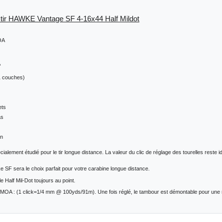
e tir HAWKE Vantage SF 4-16x44 Half Mildot
MOA
A
11 couches)
ets
as
on
ialement étudié pour le tir longue distance. La valeur du clic de réglage des tourelles reste i
e SF sera le choix parfait pour votre carabine longue distance.
e Half Mil-Dot toujours au point.
MOA : (1 click=1/4 mm @ 100yds/91m). Une fois réglé, le tambour est démontable pour une mis