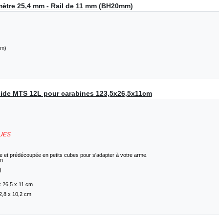
tre 25,4 mm - Rail de 11 mm (BH20mm)
mm)
rigide MTS 12L pour carabines 123,5x26,5x11cm
UES
lée et prédécoupée en petits cubes pour s'adapter à votre arme.
cm
)
x 26,5 x 11 cm
2,8 x 10,2 cm