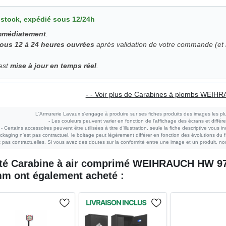
 stock, expédié sous 12/24h
immédiatement
.
sous 12 à 24 heures ouvrées
après validation de votre commande (et r
 est
mise à jour en temps réel
.
- - Voir plus de Carabines à plombs WEIHR
L'Armurerie Lavaux s'engage à produire sur ses fiches produits des images les plu
- Les couleurs peuvent varier en fonction de l'affichage des écrans et différe
- Certains accessoires peuvent être utilisées à titre d'illustration, seule la fiche descriptive vous i
ckaging n'est pas contractuel, le boitage peut légèrement différer en fonction des évolutions du fa
pas contractuelles. Si vous avez des doutes sur la conformité entre une image et un produit, nou
eté
Carabine à air comprimé WEIHRAUCH HW 97K
5mm
ont également acheté :