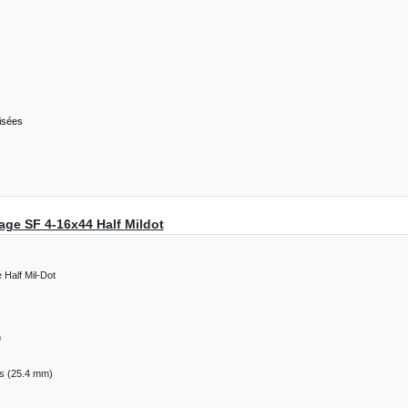
isées
age SF 4-16x44 Half Mildot
e Half Mil-Dot
m
es (25.4 mm)