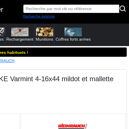
r
Recherche avancée
es
Rechargement
Munitions
Coffres forts armes
res habituels !
IHRAUCH
Varmint 4-16x44 mildot et mallette