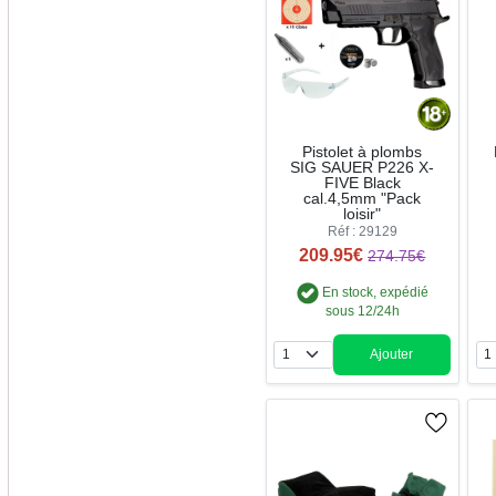
Pistolet à plombs
SIG SAUER P226 X-
FIVE Black
cal.4,5mm "Pack
loisir"
Réf : 29129
209.95€
274.75€
En stock, expédié
sous 12/24h
Ajouter
Quantité