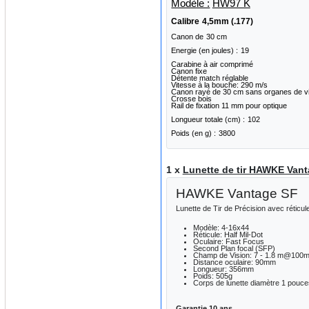
Modèle :
HW97 K
Calibre
4,5mm (.177)
Canon de
30 cm
Energie (en joules) :
19
Carabine à air comprimé
Canon fixe
Détente match réglable
Vitesse à la bouche: 290 m/s
Canon rayé de 30 cm sans organes de v
Crosse bois
Rail de fixation 11 mm pour optique
Longueur totale (cm) :
102
Poids (en g) :
3800
1 x
Lunette de tir HAWKE Vant
HAWKE Vantage SF
Lunette de Tir de Précision avec réticul
Modèle: 4-16x44
Réticule: Half Mil-Dot
Oculaire: Fast Focus
Second Plan focal (SFP)
Champ de Vision: 7 - 1.8 m@100
Distance oculaire: 90mm
Longueur: 356mm
Poids: 505g
Corps de lunette diamètre 1 pouc
Garantie 10 ans