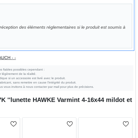
éception des éléments réglementaires si le produit est soumis à
AUCH - -
s fiables possibles cependant :
r légèrement de la réalité.
ndique si un accessoire est livré avec le produit.
bricant, sans remettre en cause l'intégrité du produit.
s vous invitons à nous contacter par mail pour plus de précisions.
 ''lunette HAWKE Varmint 4-16x44 mildot et