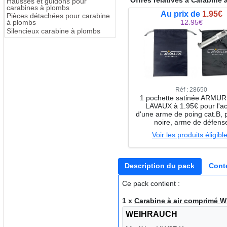
Offres relatives à Carabine
Hausses et guidons pour
carabines à plombs
Au prix de
1.95€
Pièces détachées pour carabine
à plombs
12.95€
Silencieux carabine à plombs
Réf : 28650
1 pochette satinée ARMU
LAVAUX à 1.95€ pour l'a
d'une arme de poing cat.B, 
noire, arme de défens
Voir les produits éligibl
Description du pack
Cont
Ce pack contient :
1 x
Carabine à air comprimé
WEIHRAUCH