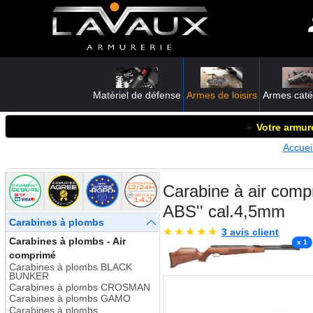
Matériel de défense
Armes de loisirs
Armes caté
☀️
Votre armure
Accuei
Carabine à air com
ABS'' cal.4,5mm
Carabines à plombs
★
★
★
★
★
3 avis client
Carabines à plombs - Air
x 1
comprimé
Carabines à plombs BLACK
BUNKER
Carabines à plombs CROSMAN
Carabines à plombs GAMO
Carabines à plombs