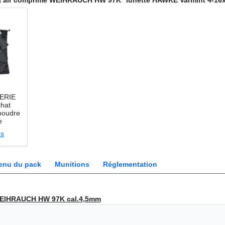
 à air comprimé WEIHRAUCH HW 97K ''lunette HAWKE Varmint 4-16x4
RERIE
chat
poudre
e
es
enu du pack
Munitions
Réglementation
 WEIHRAUCH HW 97K cal.4,5mm