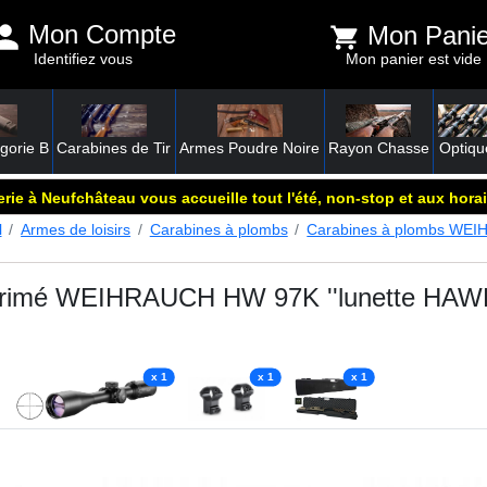
Mon Compte
Mon Panie
Identifiez vous
Mon panier est vide
gorie B
Carabines de Tir
Armes Poudre Noire
Rayon Chasse
Optiqu
rie à Neufchâteau vous accueille tout l'été, non-stop et aux horai
l
Armes de loisirs
Carabines à plombs
Carabines à plombs WE
primé WEIHRAUCH HW 97K ''lunette HAWKE 
x 1
x 1
x 1