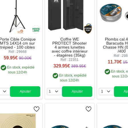
Porte Cible Conique
Coffre WE
Plombs cal.
MTS 14X14 cm sur
PROTECT Shooter
Baracuda H
trépied - 100 cibles
4 armes lunettes
Chasse HN (0
avec coffre intérieur
/400
Réf : 29668
- étagères (35kg)
Réf : 29
59.95€
90.00€
Réf : 22351
11.70€
15
329.95€
389.95€
En stock, expédié
En stock, 
sous 12/24h
En stock, expédié
sous 12/2
sous 12/24h
Ajouter
Ajouter
Aj
Quantité
Quantité
Qua