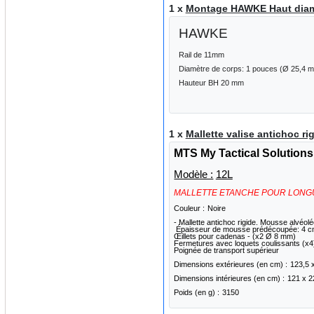
1 x
Montage HAWKE Haut diamè
HAWKE
Rail de 11mm
Diamètre de corps: 1 pouces (Ø 25,4 
Hauteur BH 20 mm
1 x
Mallette valise antichoc 
MTS My Tactical Solutions
Modèle :
12L
MALLETTE ETANCHE POUR LONG
Couleur :
Noire
- Mallette antichoc rigide. Mousse alvéo
Épaisseur de mousse prédécoupée: 4 
Œillets pour cadenas - (x2 Ø 8 mm)
Fermetures avec loquets coulissants (x4
Poignée de transport supérieur
Dimensions extérieures (en cm) :
123,5 
Dimensions intérieures (en cm) :
121 x 2
Poids (en g) :
3150