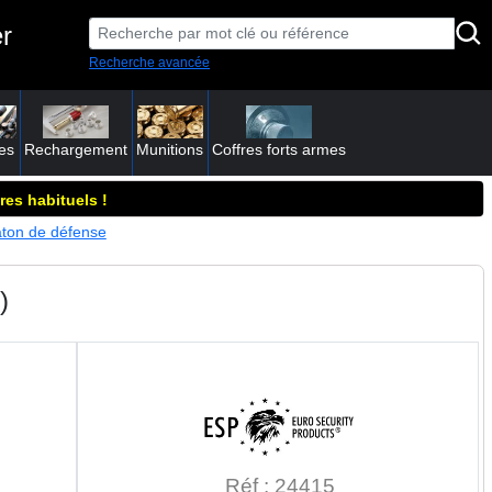
r
Recherche avancée
es
Rechargement
Munitions
Coffres forts armes
res habituels !
âton de défense
)
Réf : 24415