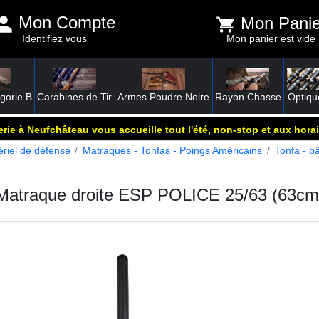
Mon Compte
Mon Panie
Identifiez vous
Mon panier est vide
gorie B
Carabines de Tir
Armes Poudre Noire
Rayon Chasse
Optiqu
rie à Neufchâteau vous accueille tout l'été, non-stop et aux horai
riel de défense
Matraques - Tonfas - Poings Américains
Tonfa - b
 Matraque droite ESP POLICE 25/63 (63cm