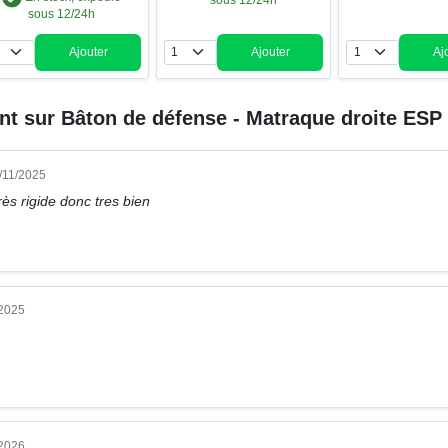
sous 12/24h
Ajouter
Ajouter
Aj
Quantité
Quantité
Qua
ent sur
Bâton de défense - Matraque droite ESP
8/11/2025
rès rigide donc tres bien
/2025
/2026