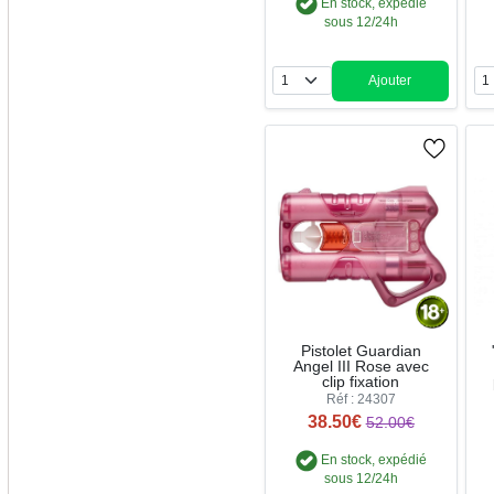
En stock, expédié
sous 12/24h
Ajouter
Quantité
Pistolet Guardian
Angel III Rose avec
clip fixation
Réf : 24307
38.50€
52.00€
En stock, expédié
sous 12/24h