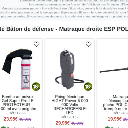
L'Armurerie Lavaux s'engage à produire sur ses fiches produits des images les plu
- Les couleurs peuvent varier en fonction de l'affichage des écrans et différe
- Certains accessoires peuvent être utilisées à titre d'illustration, seule la fiche descriptive vous i
ckaging n'est pas contractuel, le boitage peut légèrement différer en fonction des évolutions du fa
pas contractuelles. Si vous avez des doutes sur la conformité entre une image et un produit, nou
eté
Bâton de défense - Matraque droite ESP POL
Bombe au poivre
Poing électrique
Matraq
Gel Super Pro LE
HIGHT Power 5 000
télescopiq
PROTECTEUR -
000 Volts
poche POLICE
100 ml avec poignée
RECHARGEABLE
trempé noire
LED
Réf : 17999
Réf : 243
Réf : 20152
23.95€
19.95€
40.00€
28
29.95€
45.00€