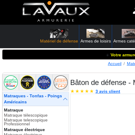
Matériel de défense
Armes de loisirs
Armes caté
☀️
Votre armure
Accueil
Maté
Bâton de défense -
★
★
★
★
★
3 avis client
Matraques - Tonfas - Poings
Américains
Matraque
Matraque télescopique
Matraque telescopique
Professionnel
Matraque électrique
Matraque électrique