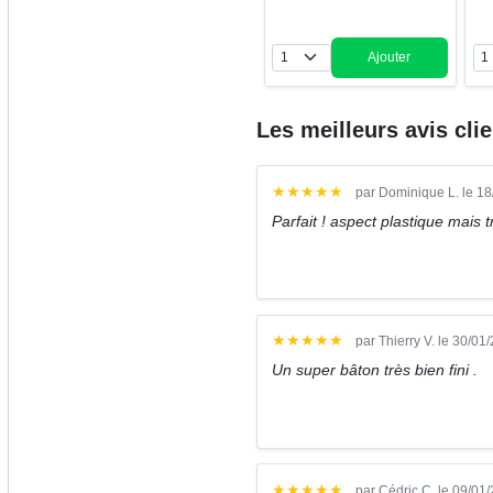
Ajouter
Quantité
Les meilleurs avis cli
★
★
★
★
★
par Dominique L. le 1
Parfait ! aspect plastique mais t
★
★
★
★
★
par Thierry V. le 30/01
Un super bâton très bien fini .
★
★
★
★
★
par Cédric C. le 09/01