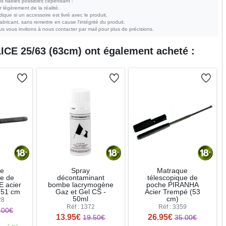
s fiables possibles cependant :
r légèrement de la réalité.
ndique si un accessoire est livré avec le produit.
bricant, sans remettre en cause l'intégrité du produit.
s vous invitons à nous contacter par mail pour plus de précisions.
ICE 25/63 (63cm)
ont également acheté :
ue
Spray
Matraque
ue de
décontaminant
télescopique de
 acier
bombe lacrymogène
poche PIRANHA
 51 cm
Gaz et Gel CS -
Acier Trempé (53
50ml
cm)
28
Réf : 1372
Réf : 3359
.00€
13.95€
26.95€
19.50€
35.00€