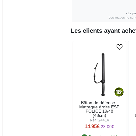
- Le pa
Les images ne sont 
Les clients ayant ach
Bâton de défense -
Matraque droite ESP
POLICE 19/48
(48cm)
Réf : 24414
14.95€
23.00€