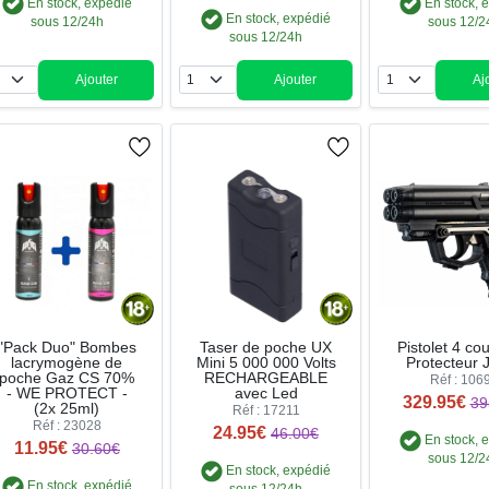
En stock, expédié
En stock, 
En stock, expédié
sous 12/24h
sous 12/2
sous 12/24h
Ajouter
Ajouter
Aj
Quantité
Quantité
Qua
"Pack Duo" Bombes
Taser de poche UX
Pistolet 4 co
lacrymogène de
Mini 5 000 000 Volts
Protecteur 
poche Gaz CS 70%
RECHARGEABLE
Réf : 106
- WE PROTECT -
avec Led
329.95€
39
(2x 25ml)
Réf : 17211
Réf : 23028
24.95€
46.00€
En stock, 
11.95€
30.60€
sous 12/2
En stock, expédié
En stock, expédié
sous 12/24h