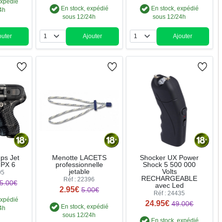
expédié
En stock, expédié
En stock, expédié
4h
sous 12/24h
sous 12/24h
outer
Ajouter
Ajouter
ntité
Quantité
Quantité
ups Jet
Menotte LACETS
Shocker UX Power
JPX 6
professionnelle
Shock 5 500 000
jetable
Volts
95
RECHARGEABLE
Réf : 22396
5.00€
avec Led
2.95€
5.00€
Réf : 24435
expédié
24.95€
49.00€
En stock, expédié
4h
sous 12/24h
En stock, expédié