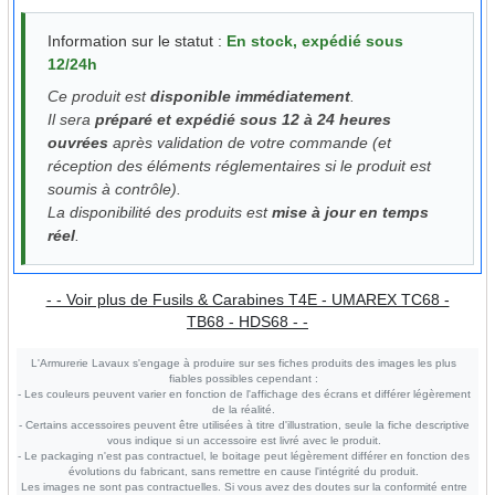
Information sur le statut :
En stock, expédié sous
12/24h
Ce produit est
disponible immédiatement
.
Il sera
préparé et expédié sous 12 à 24 heures
ouvrées
après validation de votre commande (et
réception des éléments réglementaires si le produit est
soumis à contrôle).
La disponibilité des produits est
mise à jour en temps
réel
.
- - Voir plus de Fusils & Carabines T4E - UMAREX TC68 -
TB68 - HDS68 - -
L'Armurerie Lavaux s'engage à produire sur ses fiches produits des images les plus
fiables possibles cependant :
- Les couleurs peuvent varier en fonction de l'affichage des écrans et différer légèrement
de la réalité.
- Certains accessoires peuvent être utilisées à titre d'illustration, seule la fiche descriptive
vous indique si un accessoire est livré avec le produit.
- Le packaging n'est pas contractuel, le boitage peut légèrement différer en fonction des
évolutions du fabricant, sans remettre en cause l'intégrité du produit.
Les images ne sont pas contractuelles. Si vous avez des doutes sur la conformité entre