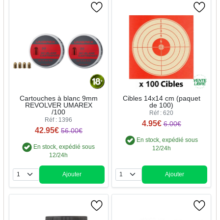
Cartouches à blanc 9mm
Cibles 14x14 cm (paquet
REVOLVER UMAREX
de 100)
/100
Réf : 620
Réf : 1396
4.95€
6.00€
42.95€
56.00€
En stock, expédié sous
En stock, expédié sous
12/24h
12/24h
Ajouter
Ajouter
Quantité
Quantité