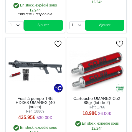
12/24h
En stock, expédié sous
12/24h
Plus que 1 disponible
Ajouter
Ajouter
Quantité
Quantité
Fusil à pompe T4E
Cartouche UMAREX Co2
HDX68 UMAREX (40
88gr (lot de 2)
joules)
Réf : 1766
Réf : 18809
18.98€
26.00€
435.95€
530.00€
En stock, expédié sous
En stock, expédié sous
12/24h