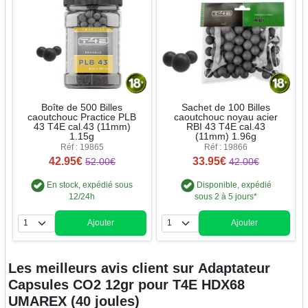
Boîte de 500 Billes
Sachet de 100 Billes
caoutchouc Practice PLB
caoutchouc noyau acier
43 T4E cal.43 (11mm)
RBI 43 T4E cal.43
1.15g
(11mm) 1.96g
Réf : 19865
Réf : 19866
42.95€
33.95€
52.00€
42.00€
En stock, expédié sous
Disponible, expédié
12/24h
sous 2 à 5 jours*
Ajouter
Ajouter
Quantité
Quantité
Les meilleurs avis client sur
Adaptateur
Capsules CO2 12gr pour T4E HDX68
UMAREX (40 joules)