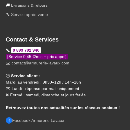
🚚
Livraisons & retours
🔧
Service après-vente
Contact & Services
📞
0 899 792 940
[Service 0,45 €/min + prix appel]
✉️
contact@armurerie-lavaux.com
🕒
Service client :
Mardi au vendredi : 9h30–12h / 14h–18h
✉️ Lundi : réponse par mail uniquement
❌ Fermé : samedi, dimanche et jours fériés
Retrouvez toutes nos actualités sur les réseaux sociaux !
f
Facebook Armurerie Lavaux