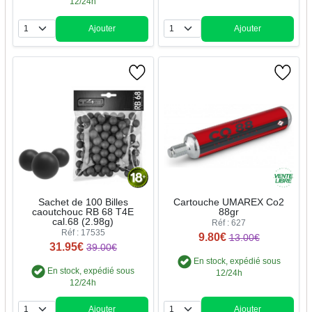
12/24h
Ajouter
Ajouter
Quantité
Quantité
Sachet de 100 Billes
Cartouche UMAREX Co2
caoutchouc RB 68 T4E
88gr
cal.68 (2.98g)
Réf : 627
Réf : 17535
9.80€
13.00€
31.95€
39.00€
En stock, expédié sous
En stock, expédié sous
12/24h
12/24h
Ajouter
Ajouter