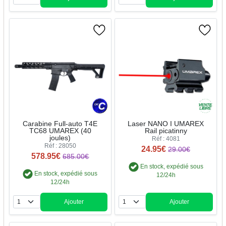
Quantité
Quantité
Carabine Full-auto T4E
Laser NANO I UMAREX
TC68 UMAREX (40
Rail picatinny
joules)
Réf : 4081
Réf : 28050
24.95€
29.00€
578.95€
685.00€
En stock, expédié sous
En stock, expédié sous
12/24h
12/24h
Ajouter
Ajouter
Quantité
Quantité