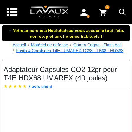
articles dans le panier
0
mon compte
☀️
Votre armurerie à Neufchâteau vous accueille tout l'été,
non-stop et aux horaires habituels !
Accueil
Matériel de défense
Gomm Cogne - Flash ball
Fusils & Carabines T4E - UMAREX TC68 - TB68 - HDS68
Adaptateur Capsules CO2 12gr pour
T4E HDX68 UMAREX (40 joules)
★
★
★
★
★
7 avis client