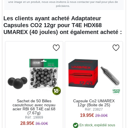
une image et un produit, nous vous invitons à nous contacter par mail pour plus de
précisions.
Les clients ayant acheté
Adaptateur
Capsules CO2 12gr pour T4E HDX68
UMAREX (40 joules)
ont également acheté :
Sachet de 50 Billes
Capsule Co2 UMAREX
caoutchouc avec noyau
12gr (Boite de 25)
acier RBI 68 T4E cal.68
Réf : 23827
(7.67g)
19.95€
29.00€
Réf : 19869
28.95€
36.00€
En stock, expédié sous