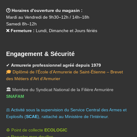
🕑 Horaires d'ouverture du magasin :
Mardi au Vendredi de 9h30–12h / 14h–18h
Samedi 8h–12h
❌ Fermeture :
Lundi, Dimanche et Jours fériés
Engagement & Sécurité
✔
Armurerie professionnel agréé depuis 1979
🎓
Diplômé de l’École d’Armurerie de Saint-Étienne – Brevet
des Métiers d’Art d’Armurier
🏛️
Membre du Syndicat National de la Filière Armurière
SNAFAM
⚖️ A
ctivité sous la supervision du Service Central des Armes et
Explosifs (
SCAE
), rattaché au Ministère de l’Intérieur.
♻️ Point de collecte
ECOLOGIC
➝ Recycler mes douilles