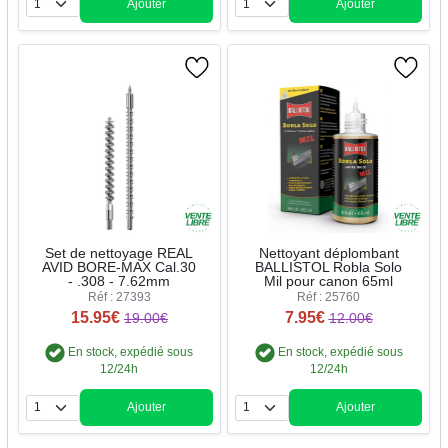
Ajouter
Ajouter
Quantité
Quantité
Set de nettoyage REAL
Nettoyant déplombant
AVID BORE-MAX Cal.30
BALLISTOL Robla Solo
- .308 - 7.62mm
Mil pour canon 65ml
Réf : 27393
Réf : 25760
15.95€
7.95€
19.00€
12.00€
En stock, expédié sous
En stock, expédié sous
12/24h
12/24h
Ajouter
Ajouter
Quantité
Quantité