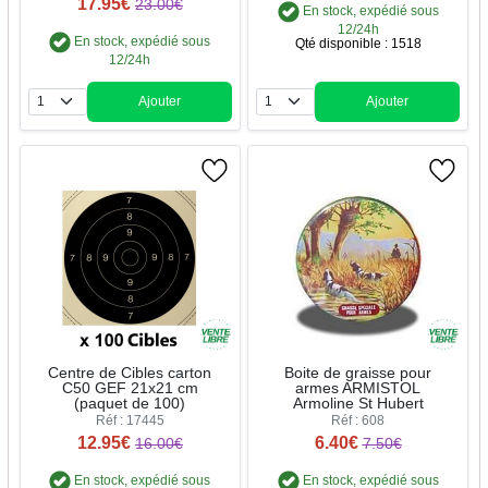
17.95€
23.00€
En stock, expédié sous
12/24h
En stock, expédié sous
Qté disponible : 1518
12/24h
Ajouter
Ajouter
Quantité
Quantité
Centre de Cibles carton
Boite de graisse pour
C50 GEF 21x21 cm
armes ARMISTOL
(paquet de 100)
Armoline St Hubert
Réf : 17445
Réf : 608
12.95€
6.40€
16.00€
7.50€
En stock, expédié sous
En stock, expédié sous