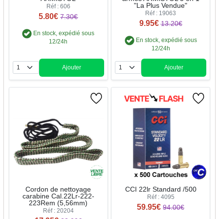
"La Plus Vendue"
Réf : 606
Réf : 19063
5.80€
7.30€
9.95€
13.20€
En stock, expédié sous
En stock, expédié sous
12/24h
12/24h
Ajouter
Ajouter
Quantité
Quantité
Cordon de nettoyage
CCI 22lr Standard /500
carabine Cal.22Lr-222-
Réf : 4095
223Rem (5,56mm)
59.95€
94.00€
Réf : 20204