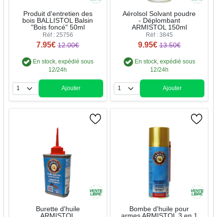
Produit d'entretien des
Aérolsol Solvant poudre
bois BALLISTOL Balsin
- Déplombant
"Bois foncé" 50ml
ARMISTOL 150ml
Réf : 25756
Réf : 3845
7.95€
9.95€
12.00€
13.50€
En stock, expédié sous
En stock, expédié sous
12/24h
12/24h
Ajouter
Ajouter
Quantité
Quantité
Burette d'huile
Bombe d'huile pour
ARMISTOL
armes ARMISTOL 3 en 1