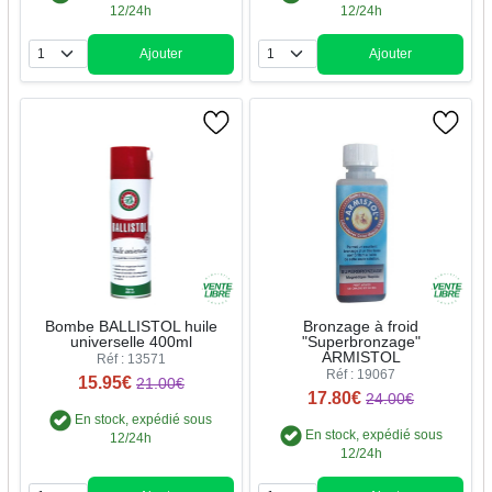
12/24h
12/24h
Ajouter
Ajouter
Quantité
Quantité
Bombe BALLISTOL huile
Bronzage à froid
universelle 400ml
"Superbronzage"
ARMISTOL
Réf : 13571
Réf : 19067
15.95€
21.00€
17.80€
24.00€
En stock, expédié sous
En stock, expédié sous
12/24h
12/24h