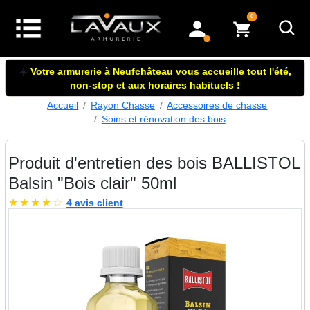
articles dans le panier
0
mon compte
☀️
Votre armurerie à Neufchâteau vous accueille tout l'été,
non-stop et aux horaires habituels !
Accueil
Rayon Chasse
Accessoires de chasse
Soins et rénovation des bois
Produit d'entretien des bois BALLISTOL
Balsin "Bois clair" 50ml
★
★
★
★
☆
4 avis client