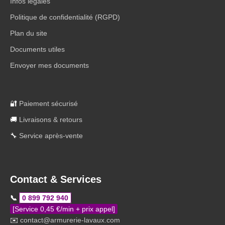
Infos légales
Politique de confidentialité (RGPD)
Plan du site
Documents utiles
Envoyer mes documents
🔐
Paiement sécurisé
🚚
Livraisons & retours
🔧
Service après-vente
Contact & Services
📞
0 899 792 940
[Service 0,45 €/min + prix appel]
✉️
contact@armurerie-lavaux.com