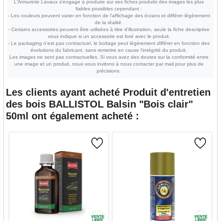
L'Armurerie Lavaux s'engage à produire sur ses fiches produits des images les plus
fiables possibles cependant :
- Les couleurs peuvent varier en fonction de l'affichage des écrans et différer légèrement
de la réalité.
- Certains accessoires peuvent être utilisées à titre d'illustration, seule la fiche descriptive
vous indique si un accessoire est livré avec le produit.
- Le packaging n'est pas contractuel, le boitage peut légèrement différer en fonction des
évolutions du fabricant, sans remettre en cause l'intégrité du produit.
Les images ne sont pas contractuelles. Si vous avez des doutes sur la conformité entre
une image et un produit, nous vous invitons à nous contacter par mail pour plus de
précisions.
Les clients ayant acheté
Produit d'entretien
des bois BALLISTOL Balsin "Bois clair"
50ml
ont également acheté :