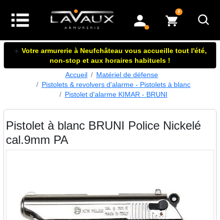
articles dans le panier
0
mon compte
☀️
Votre armurerie à Neufchâteau vous accueille tout l'été,
non-stop et aux horaires habituels !
Accueil
Matériel de défense
Pistolets & revolvers d'alarme - Pistolets à blanc
Pistolet d'alarme KIMAR - BRUNI
Pistolet à blanc BRUNI Police Nickelé
cal.9mm PA