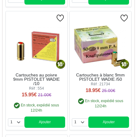
Quantité
Quantité
Cartouches au poivre
Cartouches à blanc 9mm
9mm PISTOLET WADIE
PISTOLET WADIE /50
/10
Réf : 21734
Réf : 554
18.95€
25.00€
15.95€
21.00€
En stock, expédié sous
En stock, expédié sous
12/24h
12/24h
Ajouter
Ajouter
Quantité
Quantité