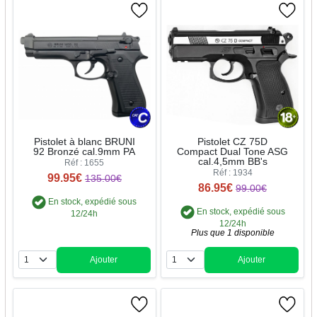
Pistolet à blanc BRUNI
Pistolet CZ 75D
92 Bronzé cal.9mm PA
Compact Dual Tone ASG
cal.4,5mm BB's
Réf : 1655
Réf : 1934
99.95€
135.00€
86.95€
99.00€
En stock, expédié sous
En stock, expédié sous
12/24h
12/24h
Plus que 1 disponible
Ajouter
Ajouter
Quantité
Quantité