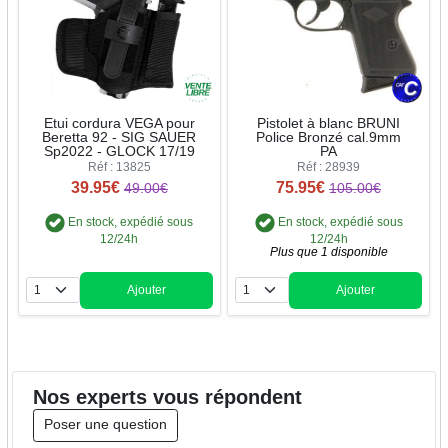
Etui cordura VEGA pour
Pistolet à blanc BRUNI
Beretta 92 - SIG SAUER
Police Bronzé cal.9mm
Sp2022 - GLOCK 17/19
PA
Réf : 13825
Réf : 28939
39.95€
75.95€
49.00€
105.00€
En stock, expédié sous
En stock, expédié sous
12/24h
12/24h
Plus que 1 disponible
Ajouter
Ajouter
Quantité
Quantité
Nos
experts
vous répondent
Poser une question