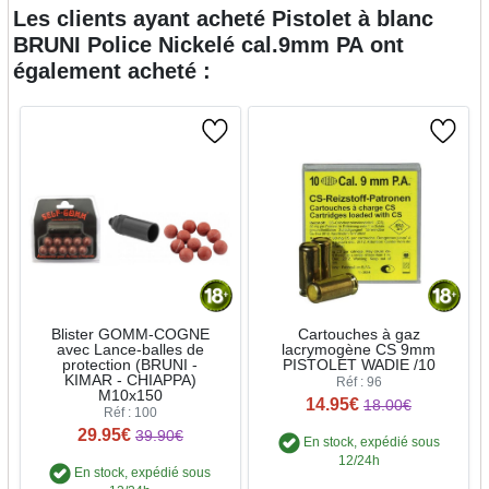
Les clients ayant acheté
Pistolet à blanc
BRUNI Police Nickelé cal.9mm PA
ont
également acheté :
Blister GOMM-COGNE
Cartouches à gaz
avec Lance-balles de
lacrymogène CS 9mm
protection (BRUNI -
PISTOLET WADIE /10
KIMAR - CHIAPPA)
Réf : 96
M10x150
14.95€
18.00€
Réf : 100
29.95€
39.90€
En stock, expédié sous
12/24h
En stock, expédié sous