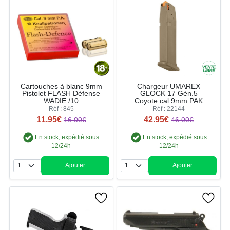
Cartouches à blanc 9mm
Chargeur UMAREX
Pistolet FLASH Défense
GLOCK 17 Gén.5
WADIE /10
Coyote cal.9mm PAK
Réf : 845
Réf : 22144
11.95€
42.95€
16.00€
46.00€
En stock, expédié sous
En stock, expédié sous
12/24h
12/24h
Ajouter
Ajouter
Quantité
Quantité