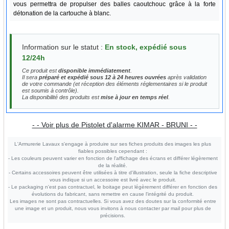
vous permettra de propulser des balles caoutchouc grâce à la forte
détonation de la cartouche à blanc.
Information sur le statut :
En stock, expédié sous
12/24h
Ce produit est
disponible immédiatement
.
Il sera
préparé et expédié sous 12 à 24 heures ouvrées
après validation
de votre commande (et réception des éléments réglementaires si le produit
est soumis à contrôle).
La disponibilité des produits est
mise à jour en temps réel
.
- - Voir plus de Pistolet d'alarme KIMAR - BRUNI - -
L'Armurerie Lavaux s'engage à produire sur ses fiches produits des images les plus
fiables possibles cependant :
- Les couleurs peuvent varier en fonction de l'affichage des écrans et différer légèrement
de la réalité.
- Certains accessoires peuvent être utilisées à titre d'illustration, seule la fiche descriptive
vous indique si un accessoire est livré avec le produit.
- Le packaging n'est pas contractuel, le boitage peut légèrement différer en fonction des
évolutions du fabricant, sans remettre en cause l'intégrité du produit.
Les images ne sont pas contractuelles. Si vous avez des doutes sur la conformité entre
une image et un produit, nous vous invitons à nous contacter par mail pour plus de
précisions.