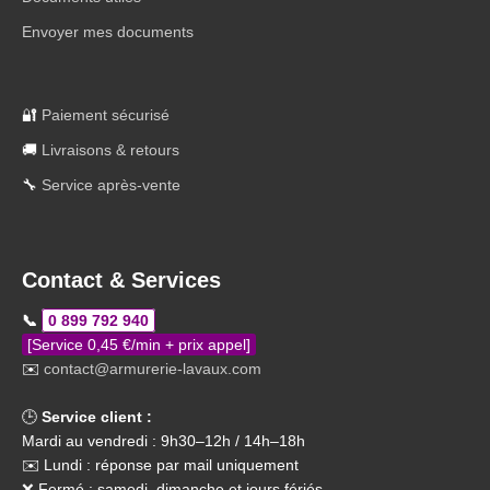
Envoyer mes documents
🔐
Paiement sécurisé
🚚
Livraisons & retours
🔧
Service après-vente
Contact & Services
📞
0 899 792 940
[Service 0,45 €/min + prix appel]
✉️
contact@armurerie-lavaux.com
🕒
Service client :
Mardi au vendredi : 9h30–12h / 14h–18h
✉️ Lundi : réponse par mail uniquement
❌ Fermé : samedi, dimanche et jours fériés