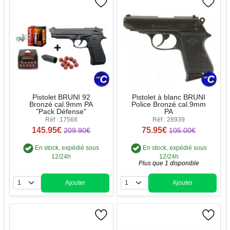
Pistolet BRUNI 92
Pistolet à blanc BRUNI
Bronzé cal.9mm PA
Police Bronzé cal.9mm
"Pack Défense"
PA
Réf : 17568
Réf : 28939
145.95€
75.95€
209.90€
105.00€
En stock, expédié sous
En stock, expédié sous
12/24h
12/24h
Plus que 1 disponible
Ajouter
Ajouter
Quantité
Quantité