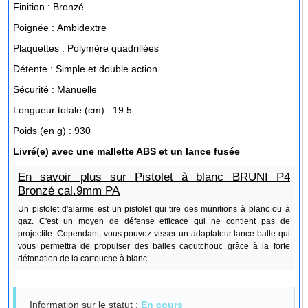
Finition :
Bronzé
Poignée :
Ambidextre
Plaquettes :
Polymère quadrillées
Détente :
Simple et double action
Sécurité :
Manuelle
Longueur totale (cm) :
19.5
Poids (en g) :
930
Livré(e) avec
une mallette ABS et un lance fusée
En savoir plus sur Pistolet à blanc BRUNI P4
Bronzé cal.9mm PA
Un pistolet d'alarme est un pistolet qui tire des munitions à blanc ou à
gaz. C'est un moyen de défense efficace qui ne contient pas de
projectile. Cependant, vous pouvez visser un adaptateur lance balle qui
vous permettra de propulser des balles caoutchouc grâce à la forte
détonation de la cartouche à blanc.
Information sur le statut :
En cours