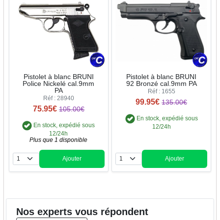
Pistolet à blanc BRUNI
Pistolet à blanc BRUNI
Police Nickelé cal.9mm
92 Bronzé cal.9mm PA
PA
Réf : 1655
Réf : 28940
99.95€
135.00€
75.95€
105.00€
En stock, expédié sous
En stock, expédié sous
12/24h
12/24h
Plus que 1 disponible
Ajouter
Ajouter
Quantité
Quantité
Nos
experts
vous répondent