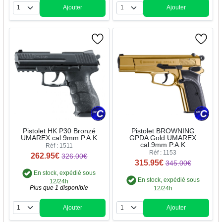
Ajouter
Ajouter
Quantité
Quantité
Pistolet HK P30 Bronzé
Pistolet BROWNING
UMAREX cal.9mm P.A.K
GPDA Gold UMAREX
cal.9mm P.A.K
Réf : 1511
Réf : 1153
262.95€
326.00€
315.95€
345.00€
En stock, expédié sous
En stock, expédié sous
12/24h
Plus que 1 disponible
12/24h
Ajouter
Ajouter
Quantité
Quantité