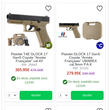
Pistolet T4E GLOCK 17
Pistolet GLOCK 17 Gen5
Gen5 Coyote "Armée
Coyote "Armée
Française" cal.43
Française" UMAREX
cal.9mm P.A.K
Réf : 26942
Réf : 22143
365.95€
478.00€
279.95€
339.00€
En stock, expédié sous
En stock, expédié sous
12/24h
12/24h
Ajouter
Ajouter
Quantité
Quantité