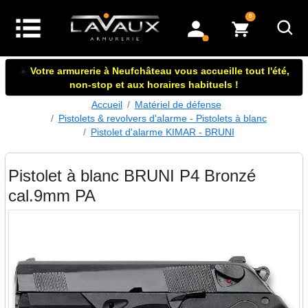
articles dans le panier
0
mon compte
☀️
Votre armurerie à Neufchâteau vous accueille tout l'été,
non-stop et aux horaires habituels !
Accueil
Matériel de défense
Pistolets & revolvers d'alarme - Pistolets à blanc
Pistolet d'alarme KIMAR - BRUNI
Pistolet à blanc BRUNI P4 Bronzé
cal.9mm PA