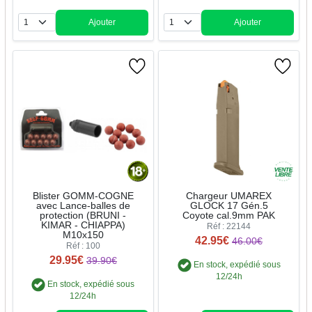
Ajouter
Ajouter
Quantité
Quantité
Blister GOMM-COGNE
Chargeur UMAREX
avec Lance-balles de
GLOCK 17 Gén.5
protection (BRUNI -
Coyote cal.9mm PAK
KIMAR - CHIAPPA)
Réf : 22144
M10x150
42.95€
46.00€
Réf : 100
29.95€
39.90€
En stock, expédié sous
12/24h
En stock, expédié sous
12/24h