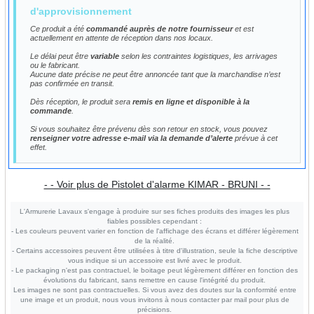
d'approvisionnement
Ce produit a été
commandé auprès de notre fournisseur
et est
actuellement en attente de réception dans nos locaux.
Le délai peut être
variable
selon les contraintes logistiques, les arrivages
ou le fabricant.
Aucune date précise ne peut être annoncée tant que la marchandise n’est
pas confirmée en transit.
Dès réception, le produit sera
remis en ligne et disponible à la
commande
.
Si vous souhaitez être prévenu dès son retour en stock, vous pouvez
renseigner votre adresse e-mail via la demande d’alerte
prévue à cet
effet.
- - Voir plus de Pistolet d'alarme KIMAR - BRUNI - -
L'Armurerie Lavaux s'engage à produire sur ses fiches produits des images les plus
fiables possibles cependant :
- Les couleurs peuvent varier en fonction de l'affichage des écrans et différer légèrement
de la réalité.
- Certains accessoires peuvent être utilisées à titre d'illustration, seule la fiche descriptive
vous indique si un accessoire est livré avec le produit.
- Le packaging n'est pas contractuel, le boitage peut légèrement différer en fonction des
évolutions du fabricant, sans remettre en cause l'intégrité du produit.
Les images ne sont pas contractuelles. Si vous avez des doutes sur la conformité entre
une image et un produit, nous vous invitons à nous contacter par mail pour plus de
précisions.