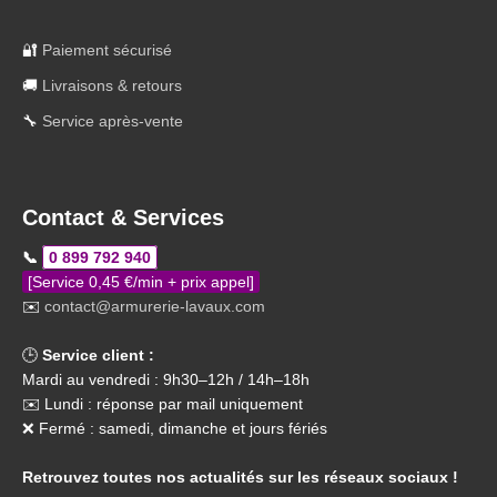
🔐
Paiement sécurisé
🚚
Livraisons & retours
🔧
Service après-vente
Contact & Services
📞
0 899 792 940
[Service 0,45 €/min + prix appel]
✉️
contact@armurerie-lavaux.com
🕒
Service client :
Mardi au vendredi : 9h30–12h / 14h–18h
✉️ Lundi : réponse par mail uniquement
❌ Fermé : samedi, dimanche et jours fériés
Retrouvez toutes nos actualités sur les réseaux sociaux !