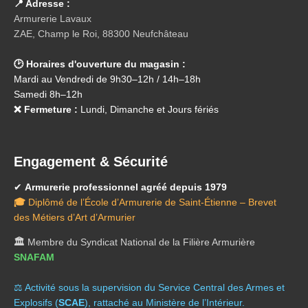
📍 Adresse :
Armurerie Lavaux
ZAE, Champ le Roi, 88300 Neufchâteau
🕑 Horaires d'ouverture du magasin :
Mardi au Vendredi de 9h30–12h / 14h–18h
Samedi 8h–12h
❌ Fermeture :
Lundi, Dimanche et Jours fériés
Engagement & Sécurité
✔
Armurerie professionnel agréé depuis 1979
🎓
Diplômé de l’École d’Armurerie de Saint-Étienne – Brevet
des Métiers d’Art d’Armurier
🏛️
Membre du Syndicat National de la Filière Armurière
SNAFAM
⚖️ A
ctivité sous la supervision du Service Central des Armes et
Explosifs (
SCAE
), rattaché au Ministère de l’Intérieur.