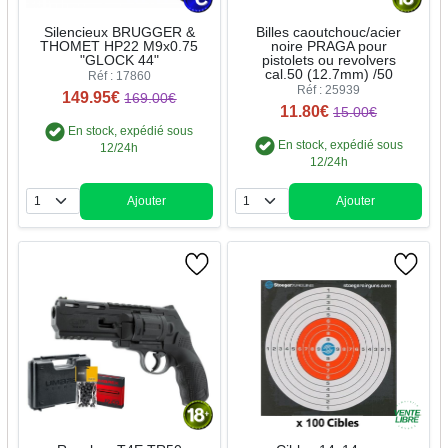
Silencieux BRUGGER &
Billes caoutchouc/acier
THOMET HP22 M9x0.75
noire PRAGA pour
"GLOCK 44"
pistolets ou revolvers
cal.50 (12.7mm) /50
Réf : 17860
Réf : 25939
149.95€
169.00€
11.80€
15.00€
En stock, expédié sous
En stock, expédié sous
12/24h
12/24h
Ajouter
Ajouter
Quantité
Quantité