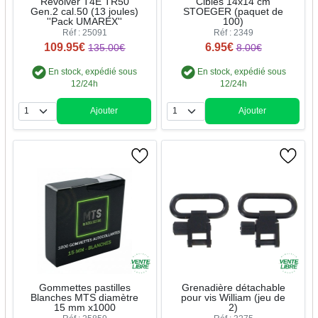
Revolver T4E TR50
Cibles 14x14 cm
Gen.2 cal.50 (13 joules)
STOEGER (paquet de
''Pack UMAREX''
100)
Réf : 25091
Réf : 2349
109.95€
6.95€
135.00€
8.00€
En stock, expédié sous
En stock, expédié sous
12/24h
12/24h
Ajouter
Ajouter
Quantité
Quantité
Gommettes pastilles
Grenadière détachable
Blanches MTS diamètre
pour vis William (jeu de
15 mm x1000
2)