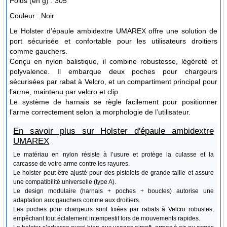
Poids (en g) :
305
Couleur :
Noir
Le Holster d’épaule ambidextre UMAREX offre une solution de
port sécurisée et confortable pour les utilisateurs droitiers
comme gauchers.
Conçu en nylon balistique, il combine robustesse, légèreté et
polyvalence. Il embarque deux poches pour chargeurs
sécurisées par rabat à Velcro, et un compartiment principal pour
l’arme, maintenu par velcro et clip.
Le système de harnais se règle facilement pour positionner
l’arme correctement selon la morphologie de l’utilisateur.
En savoir plus sur Holster d'épaule ambidextre
UMAREX
Le matériau en nylon résiste à l’usure et protège la culasse et la
carcasse de votre arme contre les rayures.
Le holster peut être ajusté pour des pistolets de grande taille et assure
une compatibilité universelle (type A).
Le design modulaire (harnais + poches + boucles) autorise une
adaptation aux gauchers comme aux droitiers.
Les poches pour chargeurs sont fixées par rabats à Velcro robustes,
empêchant tout éclatement intempestif lors de mouvements rapides.