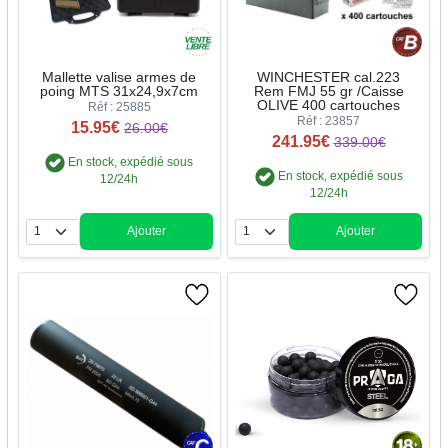
Mallette valise armes de
WINCHESTER cal.223
poing MTS 31x24,9x7cm
Rem FMJ 55 gr /Caisse
OLIVE 400 cartouches
Réf : 25885
Réf : 23857
15.95€
26.00€
241.95€
339.00€
En stock, expédié sous
En stock, expédié sous
12/24h
12/24h
Ajouter
Ajouter
Quantité
Quantité