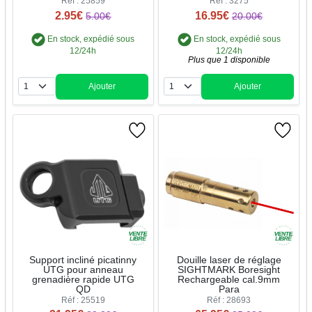
Réf : 25859
Réf : 3275
2.95€
16.95€
5.00€
20.00€
En stock, expédié sous
En stock, expédié sous
12/24h
12/24h
Plus que 1 disponible
Ajouter
Ajouter
Quantité
Quantité
Support incliné picatinny
Douille laser de réglage
UTG pour anneau
SIGHTMARK Boresight
grenadière rapide UTG
Rechargeable cal.9mm
QD
Para
Réf : 25519
Réf : 28693