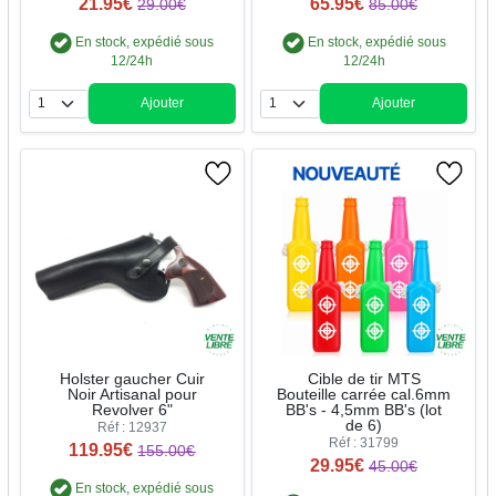
21.95€
65.95€
29.00€
85.00€
En stock, expédié sous
En stock, expédié sous
12/24h
12/24h
Ajouter
Ajouter
Quantité
Quantité
Holster gaucher Cuir
Cible de tir MTS
Noir Artisanal pour
Bouteille carrée cal.6mm
Revolver 6"
BB's - 4,5mm BB's (lot
de 6)
Réf : 12937
Réf : 31799
119.95€
155.00€
29.95€
45.00€
En stock, expédié sous