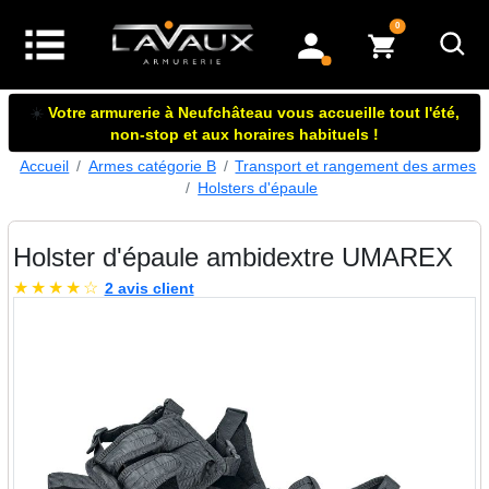
articles dans le panier
0
mon compte
☀️
Votre armurerie à Neufchâteau vous accueille tout l'été,
non-stop et aux horaires habituels !
Accueil
Armes catégorie B
Transport et rangement des armes
Holsters d'épaule
Holster d'épaule ambidextre UMAREX
★
★
★
★
☆
2 avis client