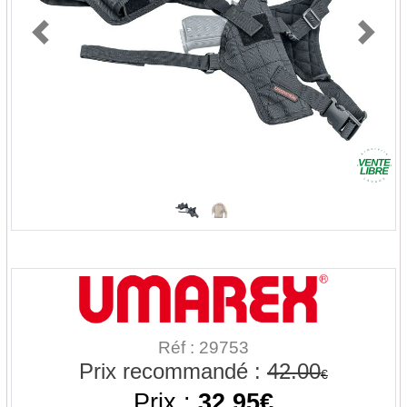
Previous
Next
Réf : 29753
Prix recommandé :
42.00
€
Prix :
32.95€