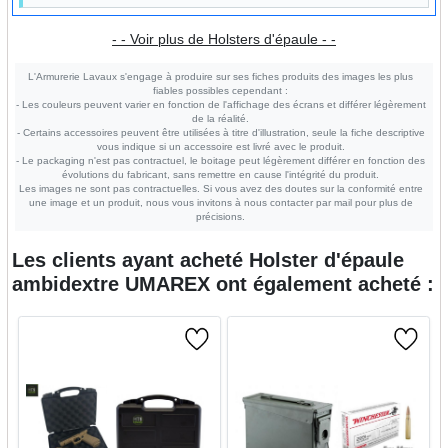
- - Voir plus de Holsters d'épaule - -
L'Armurerie Lavaux s'engage à produire sur ses fiches produits des images les plus
fiables possibles cependant :
- Les couleurs peuvent varier en fonction de l'affichage des écrans et différer légèrement
de la réalité.
- Certains accessoires peuvent être utilisées à titre d'illustration, seule la fiche descriptive
vous indique si un accessoire est livré avec le produit.
- Le packaging n'est pas contractuel, le boitage peut légèrement différer en fonction des
évolutions du fabricant, sans remettre en cause l'intégrité du produit.
Les images ne sont pas contractuelles. Si vous avez des doutes sur la conformité entre
une image et un produit, nous vous invitons à nous contacter par mail pour plus de
précisions.
Les clients ayant acheté
Holster d'épaule
ambidextre UMAREX
ont également acheté :