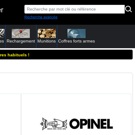
r
Recherche avancée
es
Rechargement
Munitions
Coffres forts armes
res habituels !