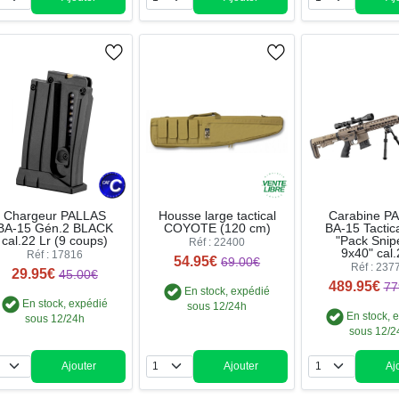
Quantité
Quantité
Qua
Chargeur PALLAS
Housse large tactical
Carabine P
BA-15 Gén.2 BLACK
COYOTE (120 cm)
BA-15 Tactic
cal.22 Lr (9 coups)
"Pack Snip
Réf : 22400
9x40" cal.
Réf : 17816
54.95€
69.00€
Réf : 237
29.95€
45.00€
489.95€
77
En stock, expédié
En stock, expédié
sous 12/24h
En stock, 
sous 12/24h
sous 12/2
Ajouter
Ajouter
Aj
Quantité
Quantité
Qua