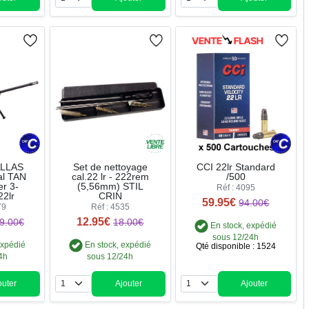
ntité
Quantité
Quantité
ALLAS
Set de nettoyage
CCI 22lr Standard
al TAN
cal.22 lr - 222rem
/500
er 3-
(5,56mm) STIL
Réf : 4095
22lr
CRIN
59.95€
94.00€
79
Réf : 4535
12.95€
9.00€
18.00€
En stock, expédié
sous 12/24h
expédié
En stock, expédié
Qté disponible : 1524
4h
sous 12/24h
outer
Ajouter
Ajouter
ntité
Quantité
Quantité