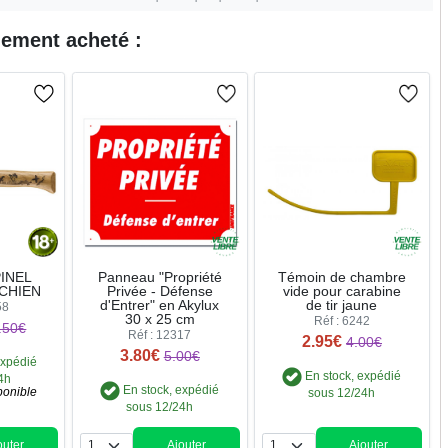
ement acheté :
PINEL
Panneau "Propriété
Témoin de chambre
 CHIEN
Privée - Défense
vide pour carabine
d'Entrer" en Akylux
de tir jaune
58
30 x 25 cm
Réf : 6242
.50€
Réf : 12317
2.95€
4.00€
3.80€
5.00€
expédié
En stock, expédié
4h
En stock, expédié
ponible
sous 12/24h
sous 12/24h
outer
Ajouter
Ajouter