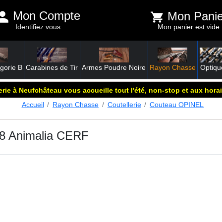
Mon Compte
Mon Panie
Identifiez vous
Mon panier est vide
gorie B
Carabines de Tir
Armes Poudre Noire
Rayon Chasse
Optiqu
rie à Neufchâteau vous accueille tout l'été, non-stop et aux horai
Accueil
Rayon Chasse
Coutellerie
Couteau OPINEL
8 Animalia CERF