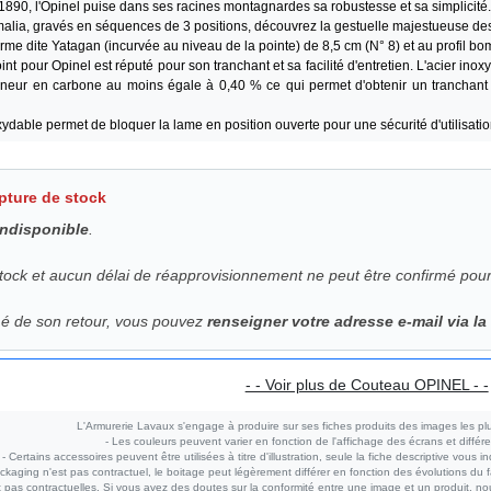
890, l'Opinel puise dans ses racines montagnardes sa robustesse et sa simplicité
imalia, gravés en séquences de 3 positions, découvrez la gestuelle majestueuse d
me dite Yatagan (incurvée au niveau de la pointe) de 8,5 cm (N° 8) et au profil b
nt pour Opinel est réputé pour son tranchant et sa facilité d'entretien. L'acier in
teneur en carbone au moins égale à 0,40 % ce qui permet d'obtenir un tranchant s
xydable permet de bloquer la lame en position ouverte pour une sécurité d'utilisati
pture de stock
indisponible
.
tock et aucun délai de réapprovisionnement ne peut être confirmé pou
mé de son retour, vous pouvez
renseigner votre adresse e-mail via l
- - Voir plus de Couteau OPINEL - -
L'Armurerie Lavaux s'engage à produire sur ses fiches produits des images les plu
- Les couleurs peuvent varier en fonction de l'affichage des écrans et différe
- Certains accessoires peuvent être utilisées à titre d'illustration, seule la fiche descriptive vous i
ckaging n'est pas contractuel, le boitage peut légèrement différer en fonction des évolutions du fa
pas contractuelles. Si vous avez des doutes sur la conformité entre une image et un produit, nou