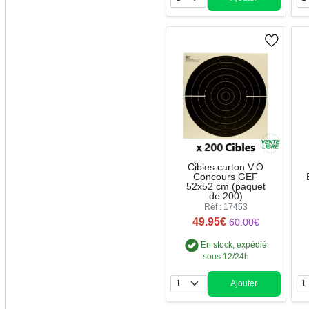
Quantité
Cibles carton V.O
Concours GEF
52x52 cm (paquet
de 200)
Réf : 17453
49.95€
60.00€
En stock, expédié
sous 12/24h
Ajouter
Quantité