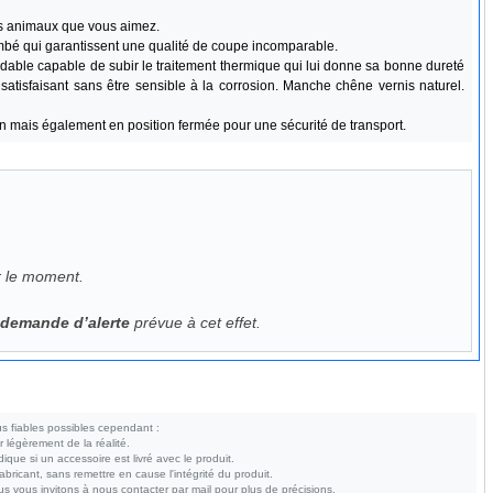
.
es animaux que vous aimez.
ombé qui garantissent une qualité de coupe incomparable.
oxydable capable de subir le traitement thermique qui lui donne sa bonne dureté
atisfaisant sans être sensible à la corrosion. Manche chêne vernis naturel.
on mais également en position fermée pour une sécurité de transport.
r le moment.
a demande d’alerte
prévue à cet effet.
s fiables possibles cependant :
r légèrement de la réalité.
ndique si un accessoire est livré avec le produit.
bricant, sans remettre en cause l'intégrité du produit.
s vous invitons à nous contacter par mail pour plus de précisions.