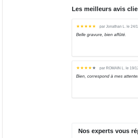
Les meilleurs avis cli
★
★
★
★
★
par Jonathan L. le 24/
Belle gravure, bien affûté.
★
★
★
★
★
par ROMAIN L. le 19/1
Bien, correspond à mes attente
Nos
experts
vous ré