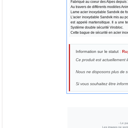
Fabriqué au coeur des Alpes depuis 1
Au travers de différents modèles An
Lame acier inoxydable Sandvik de for
L'acier inoxydable Sandvik mis au poi
est appelé martensitique. Il a une 
Système double sécurité Virobloc.
Cette bague de sécurité en acier ino
Information sur le statut :
Ru
Ce produit est actuellement
Nous ne disposons plus de s
Si vous souhaitez être infor
- Le pa
Les images ne sont 