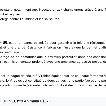
résistant, notamment aux insectes et aux champignons grâce à une fort
it et régulier.
tégé contre l'humidité et les salissures.
PINEL est une nuance optimisée pour garantir à la fois une résistan
t et une grande résistance à l'abrasion (l'usure) qui lui permet d'af
un réaffutage.
vantage de ne demander aucun entretien particulier dans des condition
qu'il est mis en contact prolongé avec une ambiance agressive (acide, e
el, la bague de sécurité Virobloc équipe tous les couteaux fermants à 
e, le Virobloc est constitué de deux parties : une partie fixe et une par
position ouverte (sécurité d'utilisation), il est désormais possible de ve
au OPINEL n°8 Animalia CERF