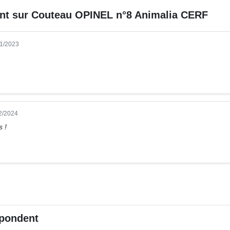
ent sur
Couteau OPINEL n°8 Animalia CERF
11/2023
2/2024
s !
pondent