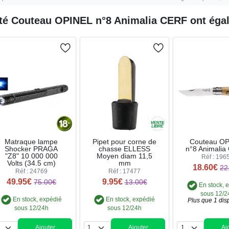
eté
Couteau OPINEL n°8 Animalia CERF
ont égal
Matraque lampe
Pipet pour corne de
Couteau O
Shocker PRAGA
chasse ELLESS
n°8 Animalia
"Z8" 10 000 000
Moyen diam 11,5
Réf : 196
Volts (34.5 cm)
mm
18.60€
22
Réf : 24769
Réf : 17477
49.95€
9.95€
75.00€
13.00€
En stock, 
sous 12/2
En stock, expédié
En stock, expédié
Plus que 1 dis
sous 12/24h
sous 12/24h
Ajouter
Ajouter
Aj