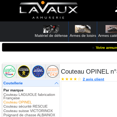
Matériel de défense
Armes de loisirs
Armes caté
☀️
Votre armure
Couteau OPINEL n°
★
★
★
★
☆
2 avis client
Coutellerie
Par marque
Couteau LAGUIOLE fabrication
Française
Couteau OPINEL
Couteau sécurité RESCUE
Couteau suisse VICTORINOX
Poignard de chasse ALBAINOX