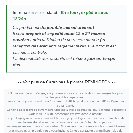
Information sur le statut :
En stock, expédié sous
12/24h
Ce produit est
disponible immédiatement
.
Il sera
préparé et expédié sous 12 à 24 heures
ouvrées
après validation de votre commande (et
réception des éléments réglementaires si le produit est
soumis à contrôle).
La disponibilité des produits est
mise à jour en temps
réel
.
- - Voir plus de Carabines à plombs REMINGTON - -
L'Armurerie Lavaux s'engage à produire sur ses fiches produits des images les plus
fiables possibles cependant :
- Les couleurs peuvent varier en fonction de l'affichage des écrans et différer légèrement
de la réalité.
- Certains accessoires peuvent être utilisées à titre d'illustration, seule la fiche descriptive
vous indique si un accessoire est livré avec le produit.
- Le packaging n'est pas contractuel, le boitage peut légèrement différer en fonction des
évolutions du fabricant, sans remettre en cause l'intégrité du produit.
Les images ne sont pas contractuelles. Si vous avez des doutes sur la conformité entre
une image et un produit, nous vous invitons à nous contacter par mail pour plus de