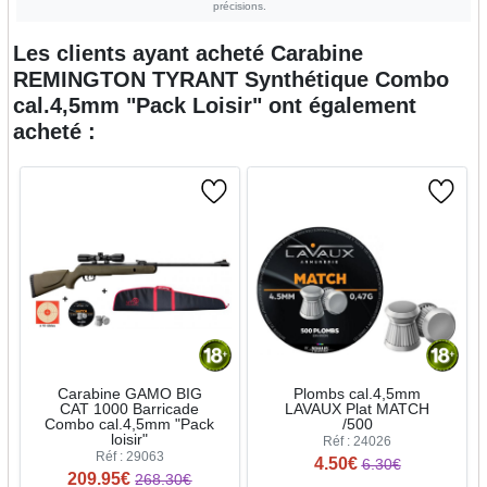
précisions.
Les clients ayant acheté
Carabine
REMINGTON TYRANT Synthétique Combo
cal.4,5mm "Pack Loisir"
ont également
acheté :
Carabine GAMO BIG
Plombs cal.4,5mm
CAT 1000 Barricade
LAVAUX Plat MATCH
Combo cal.4,5mm "Pack
/500
loisir"
Réf : 24026
Réf : 29063
4.50€
6.30€
209.95€
268.30€