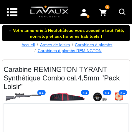
articles dans le panier
0
mon compte
☀️
Votre armurerie à Neufchâteau vous accueille tout l'été,
non-stop et aux horaires habituels !
Accueil
Armes de loisirs
Carabines à plombs
Carabines à plombs REMINGTON
Carabine REMINGTON TYRANT
Synthétique Combo cal.4,5mm "Pack
Loisir"
x 1
x 1
x 1
x 1