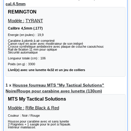
cal.4,5mm
REMINGTON
Modèle :
TYRANT
Calibre
4,5mm (.177)
Energie (en joules) :
19,9
Carabine à plomb à air comprimé
Canon rayé en acier avec modérateur de son intégré
Crosse synthétique ambidextre avec plaque de couche caoutchouc
Rail de fixation 11 mm pour optique
Sécurité automatique
Longueur totale (cm) :
106
Poids (en g) :
3300
Livré(e) avec
une lunette 4x32 et un jeu de colliers
1 x
Housse fourreau MTS "My Tactical Solutions"
Noire/Rouge pour carabine avec lunette (130cm)
MTS My Tactical Solutions
Modèle :
Rifle Black & Red
Couleur :
Noir / Rouge
Housse pour carabine avec et sans lunette
2 Poignées + 1 sangle pour le port à l'épaule.
Intérieur matelassé.