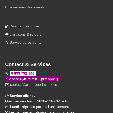
Envoyer mes documents
🔐
Paiement sécurisé
🚚
Livraisons & retours
🔧
Service après-vente
Contact & Services
📞
0 899 792 940
[Service 0,45 €/min + prix appel]
✉️
contact@armurerie-lavaux.com
🕒
Service client :
Mardi au vendredi : 9h30–12h / 14h–18h
✉️ Lundi : réponse par mail uniquement
❌ Fermé : samedi, dimanche et jours fériés