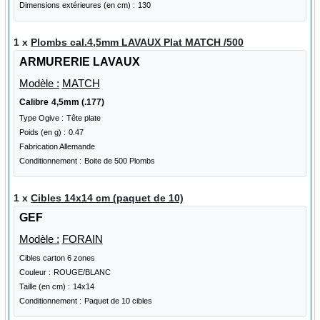
Dimensions extérieures (en cm) :
130
1 x
Plombs cal.4,5mm LAVAUX Plat MATCH /500
ARMURERIE LAVAUX
Modèle :
MATCH
Calibre
4,5mm (.177)
Type Ogive :
Tête plate
Poids (en g) :
0.47
Fabrication Allemande
Conditionnement :
Boite de 500 Plombs
1 x
Cibles 14x14 cm (paquet de 10)
GEF
Modèle :
FORAIN
Cibles carton 6 zones
Couleur :
ROUGE/BLANC
Taille (en cm) :
14x14
Conditionnement :
Paquet de 10 cibles