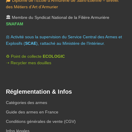
🎓
Diplômé de l’École d’Armurerie de Saint-Étienne – Brevet
des Métiers d’Art d’Armurier
🏛️
Membre du Syndicat National de la Filière Armurière
SNAFAM
⚖️ A
ctivité sous la supervision du Service Central des Armes et
Explosifs (
SCAE
), rattaché au Ministère de l’Intérieur.
♻️ Point de collecte
ECOLOGIC
➝ Recycler mes douilles
Réglementation & Infos
Catégories des armes
Guide des armes en France
Conditions générales de vente (CGV)
Infos légales