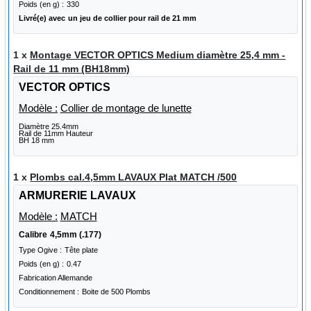
Poids (en g) :
330
Livré(e) avec
un jeu de collier pour rail de 21 mm
1 x
Montage VECTOR OPTICS Medium diamètre 25,4 mm -
Rail de 11 mm (BH18mm)
VECTOR OPTICS
Modèle :
Collier de montage de lunette
Diamètre 25.4mm
Rail de 11mm Hauteur
BH 18 mm
1 x
Plombs cal.4,5mm LAVAUX Plat MATCH /500
ARMURERIE LAVAUX
Modèle :
MATCH
Calibre
4,5mm (.177)
Type Ogive :
Tête plate
Poids (en g) :
0.47
Fabrication Allemande
Conditionnement :
Boite de 500 Plombs