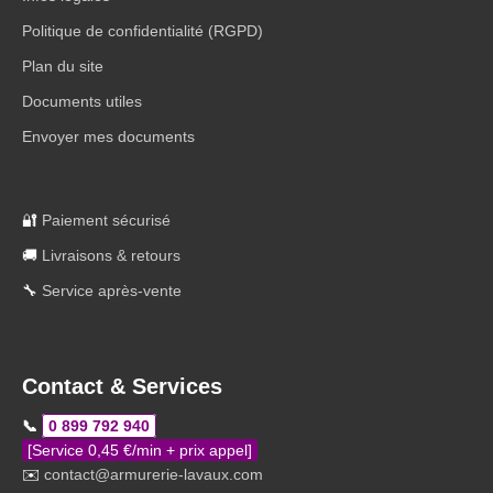
Politique de confidentialité (RGPD)
Plan du site
Documents utiles
Envoyer mes documents
🔐
Paiement sécurisé
🚚
Livraisons & retours
🔧
Service après-vente
Contact & Services
📞
0 899 792 940
[Service 0,45 €/min + prix appel]
✉️
contact@armurerie-lavaux.com