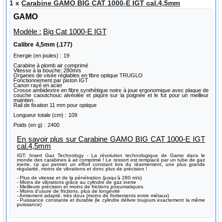
1 x
Carabine GAMO BIG CAT 1000-E IGT cal.4,5mm
GAMO
Modèle :
Big Cat 1000-E IGT
Calibre
4,5mm (.177)
Energie (en joules) :
19
Carabine à plomb air comprimé
Vitesse à la bouche: 280m/s
Organes de visée réglables en fibre optique TRUGLO
Fonctionnement par piston IGT
Canon rayé en acier
Crosse ambidextre en fibre synthétique noire à joue ergonomique avec plaque de
couche caoutchouc alvéolée et piqûre sur la poignée et le fut pour un meilleur
maintien.
Rail de fixation 11 mm pour optique
Longueur totale (cm) :
109
Poids (en g) :
2400
En savoir plus sur Carabine GAMO BIG CAT 1000-E IGT
cal.4,5mm
IGT: Insert Gaz Technology - La révolution technologique de Gamo dans le
monde des carabines à air comprimé ! Le ressort est remplacé par un tube de gaz
inerte, ce qui permet un effort constant lors du réarmement, une plus grande
régularité, moins de vibrations et donc plus de précision !
- Plus de vitesse et de la pénétration (jusqu'à 280 m/s)
- Moins de vibrations grâce au cylindre de gaz inerte
- Meilleure précision et moins de frictions pneumatiques
- Moins d'usure de frictions, plus de longévité
- Armement adapté, très doux (moins de frottements entre métaux)
- Puissance constante et durable (le cylindre délivre toujours exactement la même
puissance)