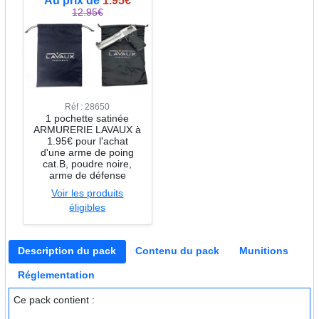
Au prix de
1.95€
12.95€
Réf : 28650
1 pochette satinée
ARMURERIE LAVAUX à
1.95€ pour l'achat
d'une arme de poing
cat.B, poudre noire,
arme de défense
Voir les produits
éligibles
Description du pack
Contenu du pack
Munitions
Réglementation
Ce pack contient :