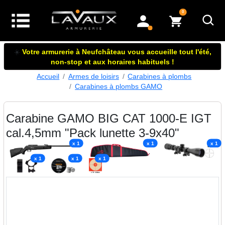
articles dans le panier
0
mon compte
☀️
Votre armurerie à Neufchâteau vous accueille tout l'été,
non-stop et aux horaires habituels !
Accueil
Armes de loisirs
Carabines à plombs
Carabines à plombs GAMO
Carabine GAMO BIG CAT 1000-E IGT
cal.4,5mm "Pack lunette 3-9x40"
x 1
x 1
x 1
x 1
x 1
x 1