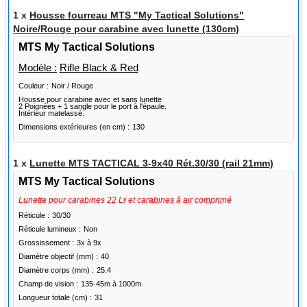
1 x
Housse fourreau MTS "My Tactical Solutions"
Noire/Rouge pour carabine avec lunette (130cm)
MTS My Tactical Solutions
Modèle :
Rifle Black & Red
Couleur :
Noir / Rouge
Housse pour carabine avec et sans lunette
2 Poignées + 1 sangle pour le port à l'épaule.
Intérieur matelassé.
Dimensions extérieures (en cm) :
130
1 x
Lunette MTS TACTICAL 3-9x40 Rét.30/30 (rail 21mm)
MTS My Tactical Solutions
Lunette pour carabines 22 Lr et carabines à air comprimé
Réticule :
30/30
Réticule lumineux :
Non
Grossissement :
3x à 9x
Diamètre objectif (mm) :
40
Diamètre corps (mm) :
25.4
Champ de vision :
135-45m à 1000m
Longueur totale (cm) :
31