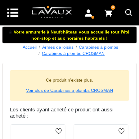
articles dans le panier
0
mon compte
☀️
Votre armurerie à Neufchâteau vous accueille tout l'été,
non-stop et aux horaires habituels !
Accueil
Armes de loisirs
Carabines à plombs
Carabines à plombs CROSMAN
Ce produit n'existe plus.
Voir plus de Carabines à plombs CROSMAN
Les clients ayant acheté ce produit ont aussi
acheté :