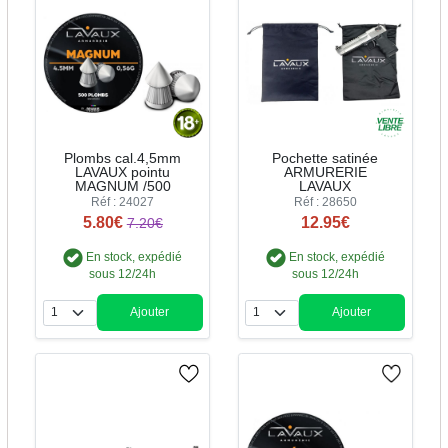
Plombs cal.4,5mm
Pochette satinée
LAVAUX pointu
ARMURERIE
MAGNUM /500
LAVAUX
Réf : 24027
Réf : 28650
5.80€
12.95€
7.20€
En stock, expédié
En stock, expédié
sous 12/24h
sous 12/24h
Ajouter
Ajouter
Quantité
Quantité