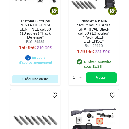
Pistolet 6 coups
Pistolet à balle
VESTA DEFENSE
caoutchouc CANIK
SENTINEL cal.50
SFX RIVAL Black
(19 joules) "Pack
cal.50 (18 joules)
Défense"
"Pack SELF
DEFENSE"
Réf : 29585
Réf : 29660
159.95€
210.00€
179.95€
231.50€
En cours
En stock, expédié
d'approvisionnement
sous 12/24h
Ajouter
Créer une alerte
Quantité