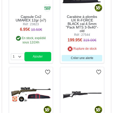
Capsule Co2
Carabine à plombs
UMAREX 12gr (x7)
UX R-FORCE
BLACK cal.4,5mm
Réf : 23823
"Pack MTS 3-9x40"-
6.95€
10.50€
old
Réf : 27544
En stock, expédié
199.95€
319.00€
sous 12/24h
Rupture de stock
Ajouter
Créer une alerte
Quantité