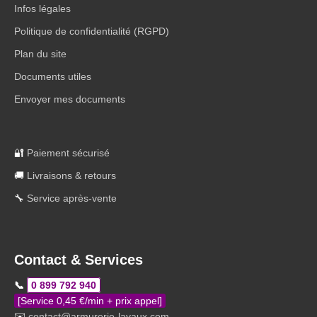
Infos légales
Politique de confidentialité (RGPD)
Plan du site
Documents utiles
Envoyer mes documents
🔐
Paiement sécurisé
🚚
Livraisons & retours
🔧
Service après-vente
Contact & Services
📞
0 899 792 940
[Service 0,45 €/min + prix appel]
✉️
contact@armurerie-lavaux.com