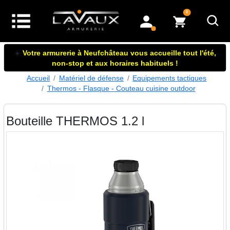
articles dans le panier
0
mon compte
☀️
Votre armurerie à Neufchâteau vous accueille tout l'été,
non-stop et aux horaires habituels !
Accueil
Matériel de défense
Equipements tactiques
Thermos - Flasque - Couteau cuisine outdoor
Bouteille THERMOS 1.2 l