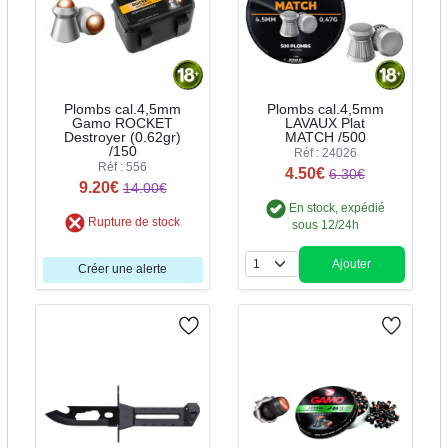
Plombs cal.4,5mm
Plombs cal.4,5mm
Gamo ROCKET
LAVAUX Plat
Destroyer (0.62gr)
MATCH /500
/150
Réf : 24026
Réf : 556
4.50€
6.30€
9.20€
14.00€
En stock, expédié
Rupture de stock
sous 12/24h
Ajouter
Créer une alerte
Quantité