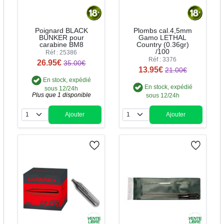
Poignard BLACK
Plombs cal.4,5mm
BUNKER pour
Gamo LETHAL
carabine BM8
Country (0.36gr)
/100
Réf : 25386
Réf : 3376
26.95€
35.00€
13.95€
21.00€
En stock, expédié
En stock, expédié
sous 12/24h
Plus que 1 disponible
sous 12/24h
Ajouter
Ajouter
Quantité
Quantité