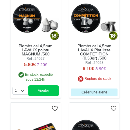
Plombs cal.4,5mm
Plombs cal.4,5mm
LAVAUX pointu
LAVAUX Plat lisse
MAGNUM /500
COMPETITION
(0.53gr) /500
Réf : 24027
Réf : 24028
5.80€
7.20€
6.10€
8.90€
En stock, expédié
Rupture de stock
sous 12/24h
Ajouter
Créer une alerte
Quantité