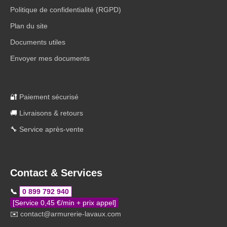
Politique de confidentialité (RGPD)
Plan du site
Documents utiles
Envoyer mes documents
🔐
Paiement sécurisé
🚚
Livraisons & retours
🔧
Service après-vente
Contact & Services
📞
0 899 792 940
[Service 0,45 €/min + prix appel]
✉️
contact@armurerie-lavaux.com