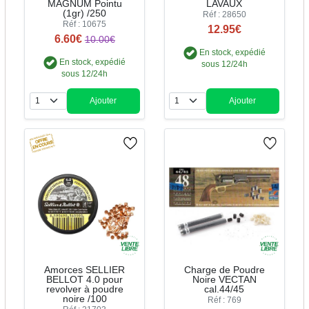
MAGNUM Pointu
LAVAUX
(1gr) /250
Réf : 28650
Réf : 10675
12.95€
6.60€
10.00€
En stock, expédié
En stock, expédié
sous 12/24h
sous 12/24h
Ajouter
Ajouter
Quantité
Quantité
Amorces SELLIER
Charge de Poudre
BELLOT 4.0 pour
Noire VECTAN
revolver à poudre
cal.44/45
noire /100
Réf : 769